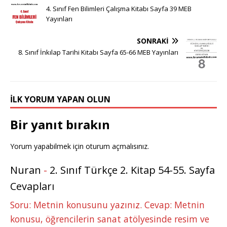
g
te
c
it
k
m
at
ss
ar
4. Sınıf Fen Bilimleri Çalışma Kitabı Sayfa 39 MEB
g
r
e
te
e
bl
s
e
e
Yayınları
e
e
b
r
dI
r
A
n
SONRAKI
r
st
o
n
p
g
8. Sınıf İnkılap Tarihi Kitabı Sayfa 65-66 MEB Yayınları
o
p
e
k
r
İLK YORUM YAPAN OLUN
Bir yanıt bırakın
Yorum yapabilmek için
oturum açmalısınız
.
Nuran
-
2. Sınıf Türkçe 2. Kitap 54-55. Sayfa
Cevapları
Soru: Metnin konusunu yazınız. Cevap: Metnin
konusu, öğrencilerin sanat atölyesinde resim ve