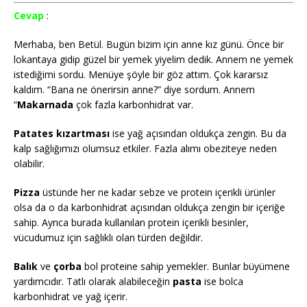
Cevap
:
Merhaba, ben Betül. Bugün bizim için anne kız günü. Önce bir
lokantaya gidip güzel bir yemek yiyelim dedik. Annem ne yemek
istediğimi sordu. Menüye şöyle bir göz attım. Çok kararsız
kaldım. “Bana ne önerirsin anne?” diye sordum. Annem
“
Makarnada
çok fazla karbonhidrat var.
Patates kızartması
ise yağ açısından oldukça zengin. Bu da
kalp sağlığımızı olumsuz etkiler. Fazla alımı obeziteye neden
olabilir.
Pizza
üstünde her ne kadar sebze ve protein içerikli ürünler
olsa da o da karbonhidrat açısından oldukça zengin bir içeriğe
sahip. Ayrıca burada kullanılan protein içerikli besinler,
vücudumuz için sağlıklı olan türden değildir.
Balık
ve
çorba
bol proteine sahip yemekler. Bunlar büyümene
yardımcıdır. Tatlı olarak alabileceğin
pasta
ise bolca
karbonhidrat ve yağ içerir.