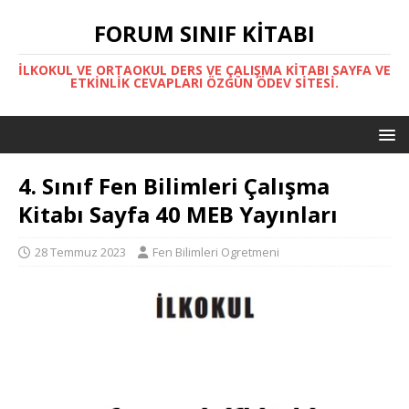
FORUM SINIF KITABI
İLKOKUL VE ORTAOKUL DERS VE ÇALIŞMA KITABI SAYFA VE
ETKINLIK CEVAPLARI ÖZGÜN ÖDEV SITESI.
4. Sınıf Fen Bilimleri Çalışma
Kitabı Sayfa 40 MEB Yayınları
28 Temmuz 2023
Fen Bilimleri Ogretmeni