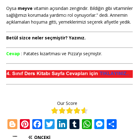
Oysa
meyve
vitamin açısından zengindir. Bildiğin gibi vitaminler
sağlığımızı korumada yardımcı rol oynuyorlar.” dedi. Annemin
açıklamaları hoşuma gitti, yemeklerimizi seçerek afiyetle yedik.
Betül sizce neler seçmiştir? Yazınız.
Cevap
: Patates kızartması ve Pizza’yı seçmiştir.
Our Score
Bl
Pi
F
T
Li
T
W
M
S
o
n
a
w
n
u
h
e
h
ÖNCEKI