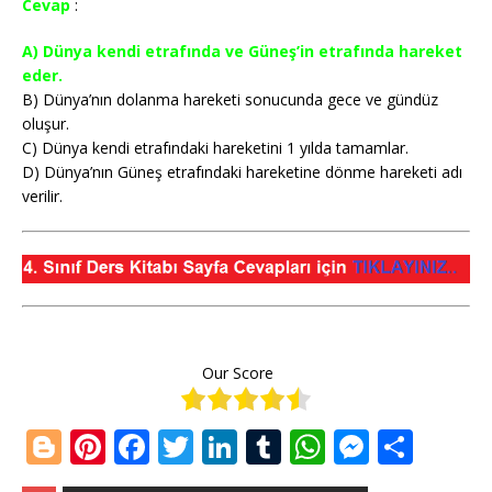
Cevap
:
A) Dünya kendi etrafında ve Güneş’in etrafında hareket
eder.
B) Dünya’nın dolanma hareketi sonucunda gece ve gündüz
oluşur.
C) Dünya kendi etrafındaki hareketini 1 yılda tamamlar.
D) Dünya’nın Güneş etrafındaki hareketine dönme hareketi adı
verilir.
Our Score
Bl
Pi
F
T
Li
T
W
M
S
o
n
a
w
n
u
h
e
h