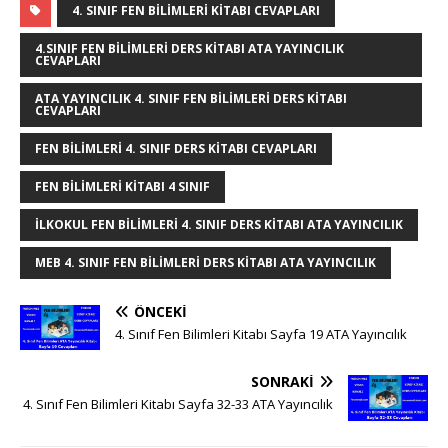
g
te
c
it
k
m
at
ss
ar
4. SINIF FEN BILIMLERI KITABI CEVAPLARI
g
r
e
te
e
bl
s
e
e
4.SINIF FEN BILIMLERI DERS KITABI ATA YAYINCILIK
CEVAPLARI
e
e
b
r
dI
r
A
n
ATA YAYINCILIK 4. SINIF FEN BILIMLERI DERS KITABI
r
st
o
n
p
g
CEVAPLARI
o
p
e
FEN BILIMLERI 4. SINIF DERS KITABI CEVAPLARI
k
r
FEN BILIMLERI KITABI 4 SINIF
ILKOKUL FEN BILIMLERI 4. SINIF DERS KITABI ATA YAYINCILIK
MEB 4. SINIF FEN BILIMLERI DERS KITABI ATA YAYINCILIK
ÖNCEKI
4. Sınıf Fen Bilimleri Kitabı Sayfa 19 ATA Yayıncılık
SONRAKI
4. Sınıf Fen Bilimleri Kitabı Sayfa 32-33 ATA Yayıncılık