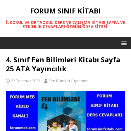
FORUM SINIF KITABI
İLKOKUL VE ORTAOKUL DERS VE ÇALIŞMA KITABI SAYFA VE
ETKINLIK CEVAPLARI ÖZGÜN ÖDEV SITESI.
4. Sınıf Fen Bilimleri Kitabı Sayfa
25 ATA Yayıncılık
22 Temmuz 2023
Fen Bilimleri Ogretmeni