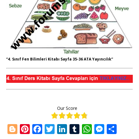
“4. Sınıf Fen Bilimleri Kitabı Sayfa 35-36 ATA Yayıncılık”
Our Score
Bl
Pi
F
T
Li
T
W
M
S
o
n
a
w
n
u
h
e
h