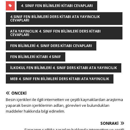
g
te
c
it
k
m
at
ss
ar
4. SINIF FEN BILIMLERI KITABI CEVAPLARI
g
r
e
te
e
bl
s
e
e
4.SINIF FEN BILIMLERI DERS KITABI ATA YAYINCILIK
CEVAPLARI
e
e
b
r
dI
r
A
n
ATA YAYINCILIK 4. SINIF FEN BILIMLERI DERS KITABI
r
st
o
n
p
g
CEVAPLARI
o
p
e
FEN BILIMLERI 4. SINIF DERS KITABI CEVAPLARI
k
r
FEN BILIMLERI KITABI 4 SINIF
ILKOKUL FEN BILIMLERI 4. SINIF DERS KITABI ATA YAYINCILIK
MEB 4. SINIF FEN BILIMLERI DERS KITABI ATA YAYINCILIK
ÖNCEKI
Besin içerikleri ile ilgili internetten ve çeşitli kaynaklardan araştırma
yaparak besin içeriklerinin adları, görevleri ve bulundukları
maddeler hakkında bilgi edinelim.
SONRAKI
Sigaranın sağlığa zararları hakkında internetten ve çeşitli