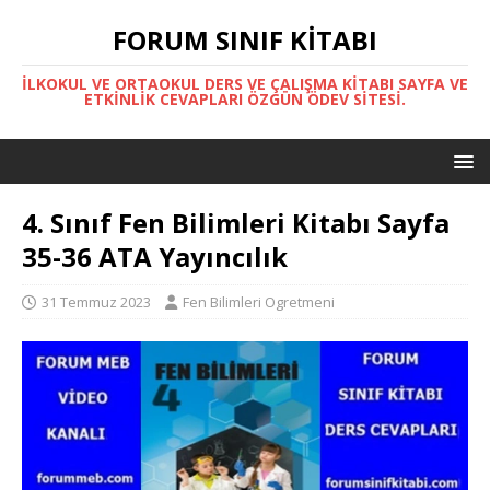
FORUM SINIF KITABI
İLKOKUL VE ORTAOKUL DERS VE ÇALIŞMA KITABI SAYFA VE
ETKINLIK CEVAPLARI ÖZGÜN ÖDEV SITESI.
4. Sınıf Fen Bilimleri Kitabı Sayfa
35-36 ATA Yayıncılık
31 Temmuz 2023
Fen Bilimleri Ogretmeni