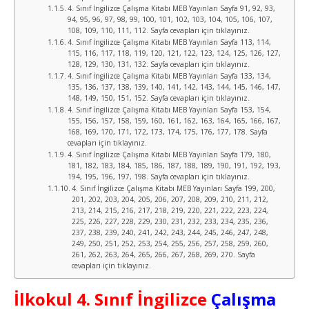
4. Sınıf İngilizce Çalışma Kitabı MEB Yayınları Sayfa 91, 92, 93,
94, 95, 96, 97, 98, 99, 100, 101, 102, 103, 104, 105, 106, 107,
108, 109, 110, 111, 112. Sayfa cevapları için tıklayınız.
4. Sınıf İngilizce Çalışma Kitabı MEB Yayınları Sayfa 113, 114,
115, 116, 117, 118, 119, 120, 121, 122, 123, 124, 125, 126, 127,
128, 129, 130, 131, 132. Sayfa cevapları için tıklayınız.
4. Sınıf İngilizce Çalışma Kitabı MEB Yayınları Sayfa 133, 134,
135, 136, 137, 138, 139, 140, 141, 142, 143, 144, 145, 146, 147,
148, 149, 150, 151, 152. Sayfa cevapları için tıklayınız.
4. Sınıf İngilizce Çalışma Kitabı MEB Yayınları Sayfa 153, 154,
155, 156, 157, 158, 159, 160, 161, 162, 163, 164, 165, 166, 167,
168, 169, 170, 171, 172, 173, 174, 175, 176, 177, 178. Sayfa
cevapları için tıklayınız.
4. Sınıf İngilizce Çalışma Kitabı MEB Yayınları Sayfa 179, 180,
181, 182, 183, 184, 185, 186, 187, 188, 189, 190, 191, 192, 193,
194, 195, 196, 197, 198. Sayfa cevapları için tıklayınız.
4. Sınıf İngilizce Çalışma Kitabı MEB Yayınları Sayfa 199, 200,
201, 202, 203, 204, 205, 206, 207, 208, 209, 210, 211, 212,
213, 214, 215, 216, 217, 218, 219, 220, 221, 222, 223, 224,
225, 226, 227, 228, 229, 230, 231, 232, 233, 234, 235, 236,
237, 238, 239, 240, 241, 242, 243, 244, 245, 246, 247, 248,
249, 250, 251, 252, 253, 254, 255, 256, 257, 258, 259, 260,
261, 262, 263, 264, 265, 266, 267, 268, 269, 270. Sayfa
cevapları için tıklayınız.
İlkokul 4. Sınıf İngilizce
Çalışma