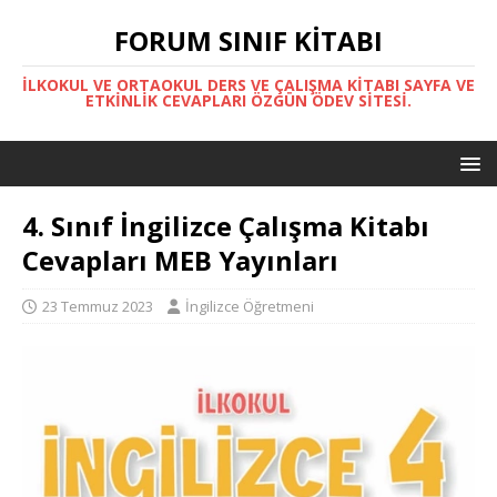
FORUM SINIF KITABI
İLKOKUL VE ORTAOKUL DERS VE ÇALIŞMA KITABI SAYFA VE
ETKINLIK CEVAPLARI ÖZGÜN ÖDEV SITESI.
4. Sınıf İngilizce Çalışma Kitabı
Cevapları MEB Yayınları
23 Temmuz 2023
İngilizce Öğretmeni