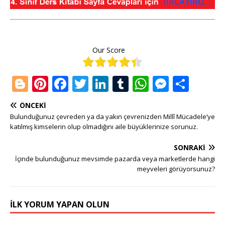
Our Score
Bl
Pi
F
T
Li
T
W
M
S
o
n
a
w
n
u
h
e
h
ÖNCEKI
g
te
c
it
k
m
at
ss
ar
Bulunduğunuz çevreden ya da yakın çevrenizden Millî Mücadele’ye
g
r
e
te
e
bl
s
e
e
katılmış kimselerin olup olmadığını aile büyüklerinize sorunuz.
e
e
b
r
dI
r
A
n
SONRAKI
r
st
o
n
p
g
İçinde bulunduğunuz mevsimde pazarda veya marketlerde hangi
meyveleri görüyorsunuz?
o
p
e
k
r
İLK YORUM YAPAN OLUN