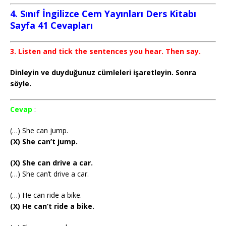
4. Sınıf İngilizce Cem Yayınları Ders Kitabı
Sayfa 41 Cevapları
3. Listen and tick the sentences you hear. Then say.
Dinleyin ve duyduğunuz cümleleri işaretleyin. Sonra
söyle.
Cevap
:
(…) She can jump.
(X) She can’t jump.
(X) She can drive a car.
(…) She can’t drive a car.
(…) He can ride a bike.
(X) He can’t ride a bike.