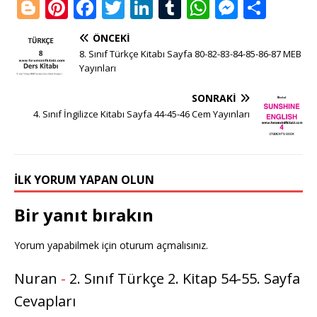
Bl
Pi
F
T
Li
T
W
M
S
o
n
a
w
n
u
h
e
h
ÖNCEKI
g
te
c
it
k
m
at
ss
ar
8. Sınıf Türkçe Kitabı Sayfa 80-82-83-84-85-86-87 MEB
g
r
e
te
e
bl
s
e
e
Yayınları
e
e
b
r
dI
r
A
n
SONRAKI
r
st
o
n
p
g
4. Sınıf İngilizce Kitabı Sayfa 44-45-46 Cem Yayınları
o
p
e
k
r
İLK YORUM YAPAN OLUN
Bir yanıt bırakın
Yorum yapabilmek için
oturum açmalısınız
.
Nuran
-
2. Sınıf Türkçe 2. Kitap 54-55. Sayfa
Cevapları