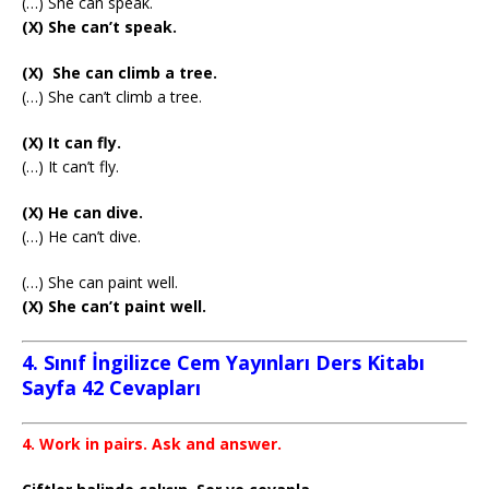
(…) She can speak.
(X) She can’t speak.
(X) She can climb a tree.
(…) She can’t climb a tree.
(X) It can fly.
(…) It can’t fly.
(X) He can dive.
(…) He can’t dive.
(…) She can paint well.
(X) She can’t paint well.
4. Sınıf İngilizce Cem Yayınları Ders Kitabı
Sayfa 42 Cevapları
4. Work in pairs. Ask and answer.