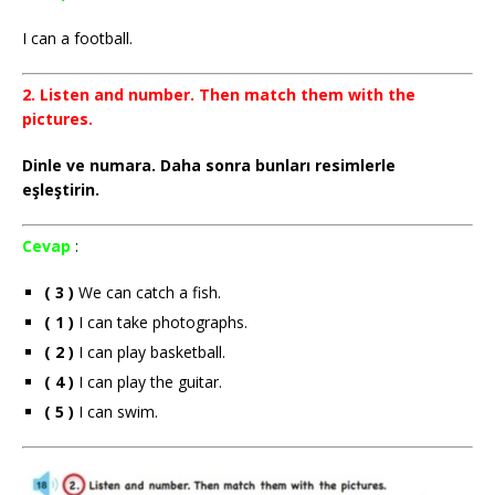
I can a football.
2. Listen and number. Then match them with the
pictures.
Dinle ve numara. Daha sonra bunları resimlerle
eşleştirin.
Cevap
:
( 3 )
We can catch a fish.
( 1 )
I can take photographs.
( 2 )
I can play basketball.
( 4 )
I can play the guitar.
( 5 )
I can swim.