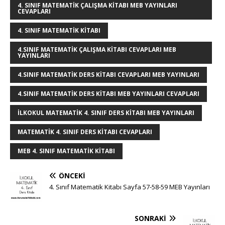
e
e
b
r
dI
r
A
n
4. SINIF MATEMATIK ÇALIŞMA KITABI MEB YAYINLARI
CEVAPLARI
r
st
o
n
p
g
o
p
e
4. SINIF MATEMATIK KITABI
k
r
4.SINIF MATEMATIK ÇALIŞMA KITABI CEVAPLARI MEB
YAYINLARI
4.SINIF MATEMATIK DERS KITABI CEVAPLARI MEB YAYINLARI
4.SINIF MATEMATIK DERS KITABI MEB YAYINLARI CEVAPLARI
ILKOKUL MATEMATIK 4. SINIF DERS KITABI MEB YAYINLARI
MATEMATIK 4. SINIF DERS KITABI CEVAPLARI
MEB 4. SINIF MATEMATIK KITABI
ÖNCEKI
4. Sınıf Matematik Kitabı Sayfa 57-58-59 MEB Yayınları
SONRAKI