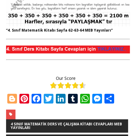
“4. Sınıf Matematik Kitabı Sayfa 62-63-64 MEB Yayınları”
Our Score
Bl
Pi
F
T
Li
T
W
M
S
o
n
a
w
n
u
h
e
h
g
te
c
it
k
m
at
ss
ar
g
r
e
te
e
bl
s
e
e
4 SINIF MATEMATIK DERS VE ÇALIŞMA KITABI CEVAPLARI MEB
YAYINLARI