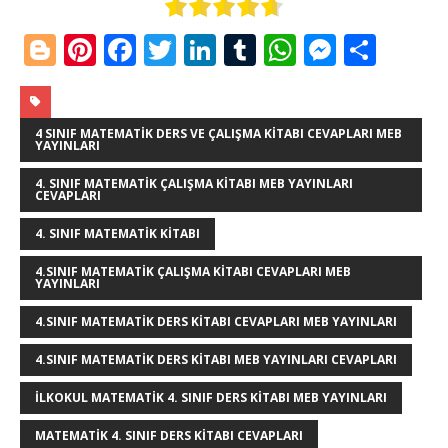
Bl
Pi
F
T
Li
T
W
M
S
o
n
a
w
n
u
h
e
h
g
te
c
it
k
m
at
ss
ar
g
r
e
te
e
bl
s
e
e
4 SINIF MATEMATIK DERS VE ÇALIŞMA KITABI CEVAPLARI MEB
YAYINLARI
e
e
b
r
dI
r
A
n
4. SINIF MATEMATIK ÇALIŞMA KITABI MEB YAYINLARI
CEVAPLARI
r
st
o
n
p
g
o
p
e
4. SINIF MATEMATIK KITABI
k
r
4.SINIF MATEMATIK ÇALIŞMA KITABI CEVAPLARI MEB
YAYINLARI
4.SINIF MATEMATIK DERS KITABI CEVAPLARI MEB YAYINLARI
4.SINIF MATEMATIK DERS KITABI MEB YAYINLARI CEVAPLARI
ILKOKUL MATEMATIK 4. SINIF DERS KITABI MEB YAYINLARI
MATEMATIK 4. SINIF DERS KITABI CEVAPLARI