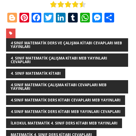
Bl
Pi
F
T
Li
T
W
M
S
o
n
a
w
n
u
h
e
h
g
te
c
it
k
m
at
ss
ar
g
r
e
te
e
bl
s
e
e
4 SINIF MATEMATIK DERS VE ÇALIŞMA KITABI CEVAPLARI MEB
YAYINLARI
e
e
b
r
dI
r
A
n
4. SINIF MATEMATIK ÇALIŞMA KITABI MEB YAYINLARI
CEVAPLARI
r
st
o
n
p
g
o
p
e
4. SINIF MATEMATIK KITABI
k
r
4.SINIF MATEMATIK ÇALIŞMA KITABI CEVAPLARI MEB
YAYINLARI
4.SINIF MATEMATIK DERS KITABI CEVAPLARI MEB YAYINLARI
4.SINIF MATEMATIK DERS KITABI MEB YAYINLARI CEVAPLARI
ILKOKUL MATEMATIK 4. SINIF DERS KITABI MEB YAYINLARI
MATEMATIK 4. SINIF DERS KITABI CEVAPLARI