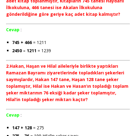
adet kitap toplanmıştır, Kitapların 745 tanesi Haydarlı
İlkokuluna, 466 tanesi ise Akalan İlkokuluna
gönderildiğine göre geriye kaç adet kitap kalmıştır?
Cevap
:
745 + 466
= 1211
2450 – 1211
= 1239
2.Hakan, Haşan ve Hilal aileleriyle birlikte yaptıkları
Ramazan Bayramı ziyaretlerinde topladıkları şekerleri
saymışlardır, Hakan 147 tane, Haşan 128 tane şeker
toplamıştır, Hilal ise Hakan ve Hasan’ın topladığı toplam
şeker miktarının 76 eksiği kadar şeker toplamıştır,
Hilal’in topladığı şeker miktarı kaçtır?
Cevap
:
147 + 128
= 275
275 – 76
= 199 Hilal’in şeker sayısı