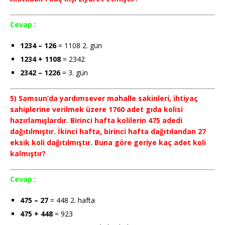
Cevap
:
1234 – 126
= 1108 2. gün
1234 + 1108
= 2342
2342 – 1226
= 3. gün
5) Samsun’da yardımsever mahalle sakinleri, ihtiyaç
sahiplerine verilmek üzere 1760 adet gıda kolisi
hazırlamışlardır. Birinci hafta kolilerin 475 adedi
dağıtılmıştır. İkinci hafta, birinci hafta dağıtılandan 27
eksik koli dağıtılmıştır. Buna göre geriye kaç adet koli
kalmıştır?
Cevap
:
475 – 27
= 448 2. hafta
475 + 448
= 923