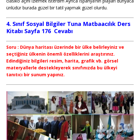
clasiko açını izlemek isterdim Ayrıca İspanya’nın plajları dünyaca
ünlüdür burada güzel bir tatil yapmak güzel olurdu.
4. Sınıf Sosyal Bilgiler Tuna Matbaacılık Ders
Kitabı Sayfa 176 Cevabı
Soru : Dünya haritası üzerinde bir ülke belirleyiniz ve
seçtiğiniz ülkenin önemli özelliklerini araştırınız.
Edindiğiniz bilgileri resim, harita, grafik vb. görsel
materyallerle destekleyerek sınıfınızda bu ülkeyi
tanıtıcı bir sunum yapınız.