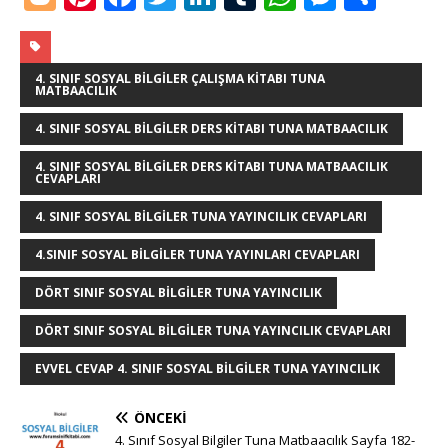
o
n
a
w
n
u
h
e
h
g
te
c
it
k
m
at
ss
ar
g
r
e
te
e
bl
s
e
e
4. SINIF SOSYAL BILGILER ÇALIŞMA KITABI TUNA
MATBAACILIK
e
e
b
r
dI
r
A
n
4. SINIF SOSYAL BILGILER DERS KITABI TUNA MATBAACILIK
r
st
o
n
p
g
4. SINIF SOSYAL BILGILER DERS KITABI TUNA MATBAACILIK
o
p
e
CEVAPLARI
k
r
4. SINIF SOSYAL BILGILER TUNA YAYINCILIK CEVAPLARI
4.SINIF SOSYAL BILGILER TUNA YAYINLARI CEVAPLARI
DÖRT SINIF SOSYAL BILGILER TUNA YAYINCILIK
DÖRT SINIF SOSYAL BILGILER TUNA YAYINCILIK CEVAPLARI
EVVEL CEVAP 4. SINIF SOSYAL BILGILER TUNA YAYINCILIK
ÖNCEKI
4. Sınıf Sosyal Bilgiler Tuna Matbaacılık Sayfa 182-