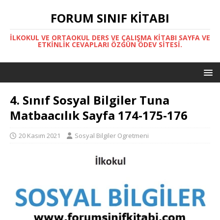
FORUM SINIF KITABI
İLKOKUL VE ORTAOKUL DERS VE ÇALIŞMA KITABI SAYFA VE
ETKINLIK CEVAPLARI ÖZGÜN ÖDEV SITESI.
4. Sınıf Sosyal Bilgiler Tuna
Matbaacılık Sayfa 174-175-176
20 Kasım 2021
Sosyal Bilgiler Ogretmeni