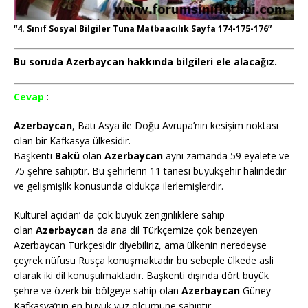
“4. Sınıf Sosyal Bilgiler Tuna Matbaacılık Sayfa 174-175-176”
Bu soruda Azerbaycan hakkında bilgileri ele alacağız.
Cevap
:
Azerbaycan
, Batı Asya ile Doğu Avrupa’nın kesişim noktası
olan bir Kafkasya ülkesidir.
Başkenti
Bakü
olan
Azerbaycan
aynı zamanda 59 eyalete ve
75 şehre sahiptir. Bu şehirlerin 11 tanesi büyükşehir halindedir
ve gelişmişlik konusunda oldukça ilerlemişlerdir.
Kültürel açıdan’ da çok büyük zenginliklere sahip
olan
Azerbaycan
da ana dil Türkçemize çok benzeyen
Azerbaycan Türkçesidir diyebiliriz, ama ülkenin neredeyse
çeyrek nüfusu Rusça konuşmaktadır bu sebeple ülkede asli
olarak iki dil konuşulmaktadır. Başkenti dışında dört büyük
şehre ve özerk bir bölgeye sahip olan
Azerbaycan
Güney
Kafkasya’nın en büyük yüz ölçümüne sahiptir.