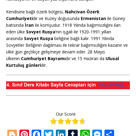
Kendisine bağlı özerk bölgesi,
Nahcivan Özerk
Cumhuriyeti
dir ve Kuzey doğusunda
Ermenistan
ile Güney
batısında
İran
ile komşudur. 1918 Yılında bağımsızlığını ilan
eden ülke
Sovyet Rusya
’nın işgali ile 1920-1991 yılları
arasında
Sovyet Rusya
birliğine bağlı kalır. 1991 Yılında
Sovyetler Birliğinin dağılması ile tekrar bağımsızlığını kazanır ve
ülke gün geçtikçe gelişmeye devam eder. 28 Mayıs
ülkenin
Cumhuriyet Bayramı
dır ve 15 Haziran da
Ulusal
Kurtuluş günleri
dir.
Our Score
Bl
Pi
F
T
Li
T
W
M
S