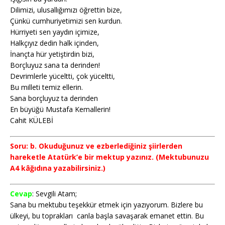
Dilimizi, ulusallığımızı öğrettin bize,
Çünkü cumhuriyetimizi sen kurdun.
Hürriyeti sen yaydın içimize,
Halkçıyız dedin halk içinden,
İnançta hür yetiştirdin bizi,
Borçluyuz sana ta derinden!
Devrimlerle yüceltti, çok yüceltti,
Bu milleti temiz ellerin.
Sana borçluyuz ta derinden
En büyüğü Mustafa Kemallerin!
Cahit KÜLEBİ
Soru: b. Okuduğunuz ve ezberlediğiniz şiirlerden
hareketle Atatürk’e bir mektup yazınız. (Mektubunuzu
A4 kâğıdına yazabilirsiniz.)
Cevap
: Sevgili Atam;
Sana bu mektubu teşekkür etmek için yazıyorum. Bizlere bu
ülkeyi, bu toprakları canla başla savaşarak emanet ettin. Bu