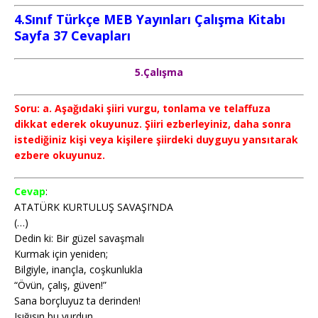
4.Sınıf Türkçe MEB Yayınları Çalışma Kitabı
Sayfa 37
Cevapları
5.Çalışma
Soru: a. Aşağıdaki şiiri vurgu, tonlama ve telaffuza
dikkat ederek okuyunuz. Şiiri ezberleyiniz, daha sonra
istediğiniz kişi veya kişilere şiirdeki duyguyu yansıtarak
ezbere okuyunuz.
Cevap
:
ATATÜRK KURTULUŞ SAVAŞI’NDA
(…)
Dedin ki: Bir güzel savaşmalı
Kurmak için yeniden;
Bilgiyle, inançla, coşkunlukla
“Övün, çalış, güven!”
Sana borçluyuz ta derinden!
Işığısın bu yurdun.