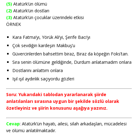
(5)
Atatürk’ün ölümü
(2)
Atatürk’ün dostları
(3)
Atatürk’ün çocuklar üzerindeki etkisi
ÖRNEK
Kara Fatma’yı, Yörük Ali’yi, Şerife Bacı’yı
Çok sevdiğin kardeşin Makbuş’u
Güvercinlerden bahsettim biraz, Biraz da köpeğin Foks’tan.
Sıra senin ölümüne geldiğinde, Durdum anlatamadım onlara
Dostlarını anlattım onlara
Işıl ışıl aydınlık saçıyordu gözleri
Soru: Yukarıdaki tablodan yararlanarak şiirde
anlatılanları sırasına uygun bir şekilde sözlü olarak
özetleyiniz ve şiirin konusunu aşağıya yazınız.
Cevap
: Atatürk’ün hayatı, ailesi, silah arkadaşları, mücadelesi
ve ölümü anlatılmaktadır.