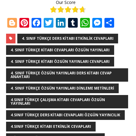
Our Score
Bl
Pi
F
T
Li
T
W
M
S
o
n
a
w
n
u
h
e
h
g
te
c
it
k
m
at
ss
ar
4. SINIF TÜRKÇE DERS KITABI ETKINLIK CEVAPLARI
g
r
e
te
e
bl
s
e
e
4. SINIF TÜRKÇE KITABI CEVAPLARI ÖZGÜN YAYINLARI
e
e
b
r
dI
r
A
n
4. SINIF TÜRKÇE KITABI ÖZGÜN YAYINLARI CEVAPLARI
r
st
o
n
p
g
4. SINIF TÜRKÇE ÖZGÜN YAYINLARI DERS KITABI CEVAP
ANAHTARI
o
p
e
k
r
4. SINIF TÜRKÇE ÖZGÜN YAYINLARI DINLEME METINLERI
4.SINIF TÜRKÇE ÇALIŞMA KITABI CEVAPLARI ÖZGÜN
YAYINLARI
4.SINIF TÜRKÇE DERS KITABI CEVAPLARI ÖZGÜN YAYINCILIK
4.SINIF TÜRKÇE KITABI ETKINLIK CEVAPLARI