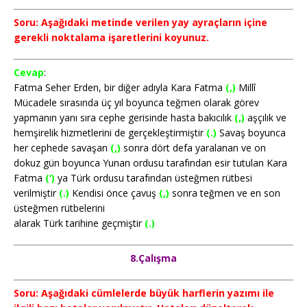
Soru: Aşağıdaki metinde verilen yay ayraçların içine
gerekli noktalama işaretlerini koyunuz.
Cevap
:
Fatma Seher Erden, bir diğer adıyla Kara Fatma
(,)
Millî
Mücadele sırasında üç yıl boyunca teğmen olarak görev
yapmanın yanı sıra cephe gerisinde hasta bakıcılık
(,)
aşçılık ve
hemşirelik hizmetlerini de gerçekleştirmiştir
(.)
Savaş boyunca
her cephede savaşan
(,)
sonra dört defa yaralanan ve on
dokuz gün boyunca Yunan ordusu tarafından esir tutulan Kara
Fatma
(‘)
ya Türk ordusu tarafından üsteğmen rütbesi
verilmiştir
(.)
Kendisi önce çavuş
(,)
sonra teğmen ve en son
üsteğmen rütbelerini
alarak Türk tarihine geçmiştir
(.)
8.Çalışma
Soru: Aşağıdaki cümlelerde büyük harflerin yazımı ile