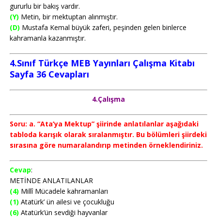
gururlu bir bakış vardır.
(Y)
Metin, bir mektuptan alınmıştır.
(D)
Mustafa Kemal büyük zaferi, peşinden gelen binlerce
kahramanla kazanmıştır.
4.Sınıf Türkçe MEB Yayınları Çalışma Kitabı
Sayfa 36
Cevapları
4.Çalışma
Soru: a. “Ata’ya Mektup” şiirinde anlatılanlar aşağıdaki
tabloda karışık olarak sıralanmıştır. Bu bölümleri şiirdeki
sırasına göre numaralandırıp metinden örneklendiriniz.
Cevap
:
METİNDE ANLATILANLAR
(4)
Millî Mücadele kahramanları
(1)
Atatürk’ ün ailesi ve çocukluğu
(6)
Atatürk’ün sevdiği hayvanlar