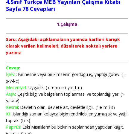
4.Sınıf Türkçe MEB Yayınları Çalışma Kitabı
Sayfa 78
Cevapları
1.Çalışma
Soru: Aşağıdaki açıklamaların yanında harfleri karışık
olarak verilen kelimeleri, düzelterek noktalı yerlere
yazınız
Cevap
:
İşlev
: Bir nesne veya bir kimsenin gördüğü iş, yaptığı görev. (i-
ş-v-l-e)
Medeniyet
: Uygarlık. ( d-e-m-e-i-y-e-t-n)
Arşiv
: Çeşitli bilgi ve belgelerin toplanması ve toplandığı yer. (r-
ş-i-a-v)
Resmi
: Devletin olan, devlete ait, devletle ilgili. (r-e-m-î-s)
Kil
: Islandığı zaman kolayca biçimlendirilebilen yumuşak ve yağlı
toprak. (l-i-k)
Papirüs
: Eski Mısırlıların bu bitkinin saplarından yaptıkları kâğıt.
(s-i-p-a-ü-r-p)