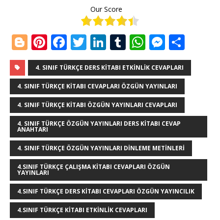
Our Score
Bl
Pi
F
T
Li
T
W
M
S
o
n
a
w
n
u
h
e
h
g
te
c
it
k
m
at
ss
ar
4. SINIF TÜRKÇE DERS KITABI ETKINLIK CEVAPLARI
g
r
e
te
e
bl
s
e
e
4. SINIF TÜRKÇE KITABI CEVAPLARI ÖZGÜN YAYINLARI
e
e
b
r
dI
r
A
n
4. SINIF TÜRKÇE KITABI ÖZGÜN YAYINLARI CEVAPLARI
r
st
o
n
p
g
4. SINIF TÜRKÇE ÖZGÜN YAYINLARI DERS KITABI CEVAP
ANAHTARI
o
p
e
k
r
4. SINIF TÜRKÇE ÖZGÜN YAYINLARI DINLEME METINLERI
4.SINIF TÜRKÇE ÇALIŞMA KITABI CEVAPLARI ÖZGÜN
YAYINLARI
4.SINIF TÜRKÇE DERS KITABI CEVAPLARI ÖZGÜN YAYINCILIK
4.SINIF TÜRKÇE KITABI ETKINLIK CEVAPLARI