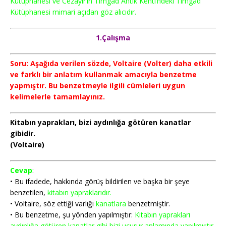
Kütüphanesi ve Cezayir’in Timgad Antik Kenti’ndeki Timgad
Kütüphanesi mimari açıdan göz alıcıdır.
1.Çalışma
Soru: Aşağıda verilen sözde, Voltaire (Volter) daha etkili
ve farklı bir anlatım kullanmak amacıyla benzetme
yapmıştır. Bu benzetmeyle ilgili cümleleri uygun
kelimelerle tamamlayınız.
Kitabın yaprakları, bizi aydınlığa götüren kanatlar
gibidir.
(Voltaire)
Cevap
:
• Bu ifadede, hakkında görüş bildirilen ve başka bir şeye
benzetilen,
kitabın yapraklarıdır.
• Voltaire, söz ettiği varlığı
kanatlara
benzetmiştir.
• Bu benzetme, şu yönden yapılmıştır:
Kitabın yaprakları
aydınlığa götüren kanatlar gibi bizi uçurur anlamında yapılmıştır.