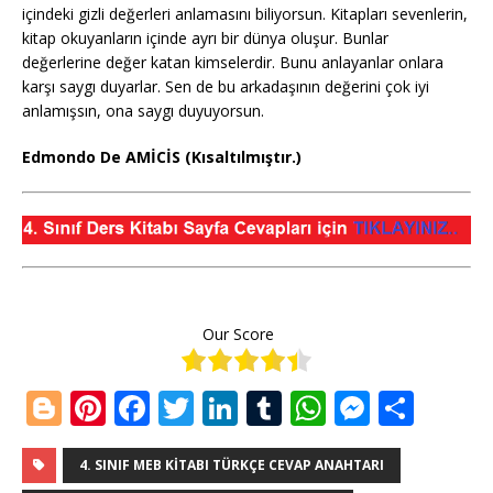
içindeki gizli değerleri anlamasını biliyorsun. Kitapları sevenlerin,
kitap okuyanların içinde ayrı bir dünya oluşur. Bunlar
değerlerine değer katan kimselerdir. Bunu anlayanlar onlara
karşı saygı duyarlar. Sen de bu arkadaşının değerini çok iyi
anlamışsın, ona saygı duyuyorsun.
Edmondo De AMİCİS (Kısaltılmıştır.)
Our Score
Bl
Pi
F
T
Li
T
W
M
S
o
n
a
w
n
u
h
e
h
g
te
c
it
k
m
at
ss
ar
4. SINIF MEB KITABI TÜRKÇE CEVAP ANAHTARI