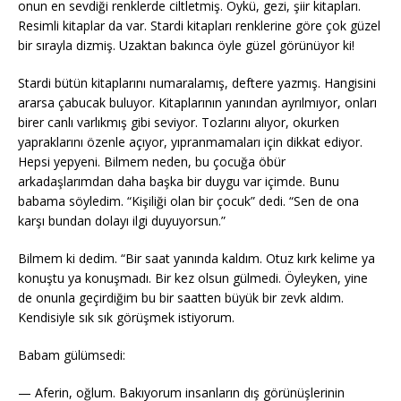
onun en sevdiği renklerde ciltletmiş. Öykü, gezi, şiir kitapları.
Resimli kitaplar da var. Stardi kitapları renklerine göre çok güzel
bir sırayla dizmiş. Uzaktan bakınca öyle güzel görünüyor ki!
Stardi bütün kitaplarını numaralamış, deftere yazmış. Hangisini
ararsa çabucak buluyor. Kitaplarının yanından ayrılmıyor, onları
birer canlı varlıkmış gibi seviyor. Tozlarını alıyor, okurken
yapraklarını özenle açıyor, yıpranmamaları için dikkat ediyor.
Hepsi yepyeni. Bilmem neden, bu çocuğa öbür
arkadaşlarımdan daha başka bir duygu var içimde. Bunu
babama söyledim. “Kişiliği olan bir çocuk” dedi. “Sen de ona
karşı bundan dolayı ilgi duyuyorsun.”
Bilmem ki dedim. “Bir saat yanında kaldım. Otuz kırk kelime ya
konuştu ya konuşmadı. Bir kez olsun gülmedi. Öyleyken, yine
de onunla geçirdiğim bu bir saatten büyük bir zevk aldım.
Kendisiyle sık sık görüşmek istiyorum.
Babam gülümsedi:
— Aferin, oğlum. Bakıyorum insanların dış görünüşlerinin