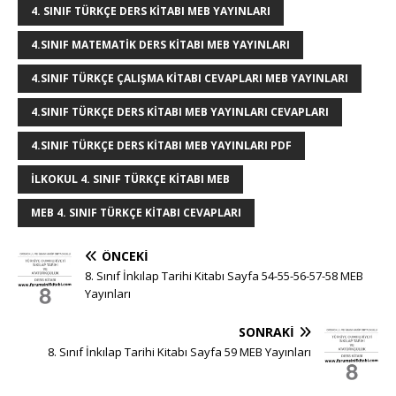
g
r
e
te
e
bl
s
e
e
4. SINIF TÜRKÇE DERS KITABI MEB YAYINLARI
e
e
b
r
dI
r
A
n
4.SINIF MATEMATIK DERS KITABI MEB YAYINLARI
r
st
o
n
p
g
4.SINIF TÜRKÇE ÇALIŞMA KITABI CEVAPLARI MEB YAYINLARI
o
p
e
4.SINIF TÜRKÇE DERS KITABI MEB YAYINLARI CEVAPLARI
k
r
4.SINIF TÜRKÇE DERS KITABI MEB YAYINLARI PDF
İLKOKUL 4. SINIF TÜRKÇE KITABI MEB
MEB 4. SINIF TÜRKÇE KITABI CEVAPLARI
ÖNCEKI
8. Sınıf İnkılap Tarihi Kitabı Sayfa 54-55-56-57-58 MEB
Yayınları
SONRAKI
8. Sınıf İnkılap Tarihi Kitabı Sayfa 59 MEB Yayınları