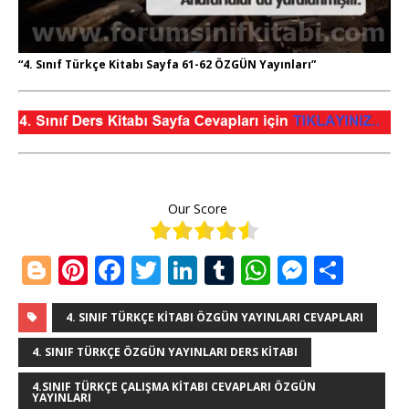
“4. Sınıf Türkçe Kitabı Sayfa 61-62 ÖZGÜN Yayınları”
Our Score
Bl
Pi
F
T
Li
T
W
M
S
o
n
a
w
n
u
h
e
h
g
te
c
it
k
m
at
ss
ar
4. SINIF TÜRKÇE KITABI ÖZGÜN YAYINLARI CEVAPLARI
g
r
e
te
e
bl
s
e
e
4. SINIF TÜRKÇE ÖZGÜN YAYINLARI DERS KITABI
e
e
b
r
dI
r
A
n
4.SINIF TÜRKÇE ÇALIŞMA KITABI CEVAPLARI ÖZGÜN
YAYINLARI