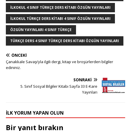
r
st
o
n
p
g
ILKOKUL 4 SINIF TÜRKÇE DERS KITABI ÖZGÜN YAYINLARI
o
p
e
k
r
ILKOKUL TÜRKÇE DERS KITABI 4 SINIF ÖZGÜN YAYINLARI
ÖZGÜN YAYINLARI 4 SINIF TÜRKÇE
TÜRKÇE DERS 4 SINIF TÜRKÇE DERS KITABI ÖZGÜN YAYINLARI
ÖNCEKI
Çanakkale Savaşı’yla ilgili dergi, kitap ve broşürlerden bilgiler
edininiz.
SONRAKI
5. Sınıf Sosyal Bilgiler Kitabı Sayfa 33 E-Kare
Yayınları
İLK YORUM YAPAN OLUN
Bir yanıt bırakın