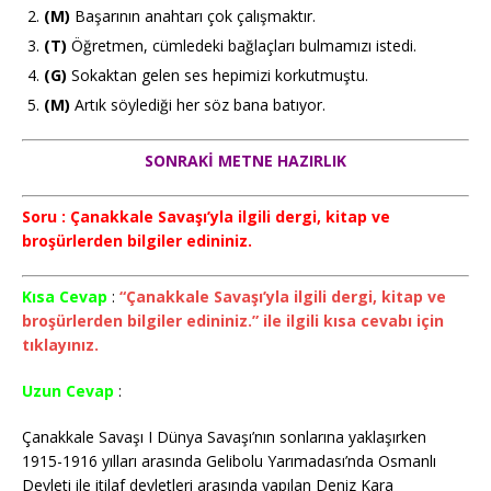
(M)
Başarının anahtarı çok çalışmaktır.
(T)
Öğretmen, cümledeki bağlaçları bulmamızı istedi.
(G)
Sokaktan gelen ses hepimizi korkutmuştu.
(M)
Artık söylediği her söz bana batıyor.
SONRAKİ METNE HAZIRLIK
Soru : Çanakkale Savaşı’yla ilgili dergi, kitap ve
broşürlerden bilgiler edininiz.
Kısa Cevap
:
“Çanakkale Savaşı’yla ilgili dergi, kitap ve
broşürlerden bilgiler edininiz.” ile ilgili kısa cevabı için
tıklayınız.
Uzun Cevap
:
Çanakkale Savaşı I Dünya Savaşı’nın sonlarına yaklaşırken
1915-1916 yılları arasında Gelibolu Yarımadası’nda Osmanlı
Devleti ile itilaf devletleri arasında yapılan Deniz Kara