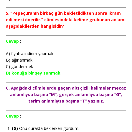
5. “Pepeçuranın birkaç gün bekletildikten sonra ikram
edilmesi önerilir.” cümlesindeki kelime grubunun anlamı
aşağıdakilerden hangisidir?
Cevap
:
A) fiyatta indirim yapmak
B) ağırlanmak
C) göndermek
D) konuğa bir şey sunmak
C. Aşağıdaki cümlelerde geçen altı çizili kelimeler mecaz
anlamlıysa başına “M”, gerçek anlamlıysa başına “G”,
terim anlamlıysa başına “T” yazınız.
Cevap
:
(G)
Onu durakta beklerken gördüm.