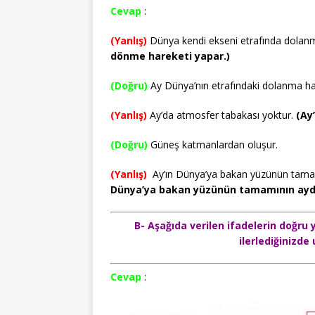
Cevap
:
(Yanlış)
Dünya kendi ekseni etrafında dolanm
dönme hareketi yapar.)
(Doğru)
Ay Dünya’nın etrafındaki dolanma ha
(Yanlış)
Ay’da atmosfer tabakası yoktur.
(Ay’
(Doğru)
Güneş katmanlardan oluşur.
(Yanlış)
Ay’ın Dünya’ya bakan yüzünün tamamı
Dünya’ya bakan yüzünün tamamının aydın
B- Aşağıda verilen ifadelerin doğru 
ilerlediğinizde 
Cevap
: