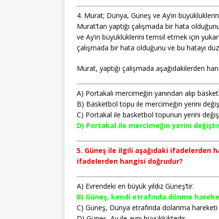
4. Murat; Dünya, Güneş ve Ay’ın büyüklüklerin
Murat’tan yaptığı çalışmada bir hata olduğun
ve Ay’ın büyüklüklerini temsil etmek için yuka
çalışmada bir hata olduğunu ve bu hatayı düze
Murat, yaptığı çalışmada aşağıdakilerden hang
A) Portakalı mercimeğin yanından alıp basket
B) Basketbol topu ile mercimeğin yerini değişt
C) Portakal ile basketbol topunun yerini değişt
D) Portakal ile mercimeğin yerini değişti
5. Güneş ile ilgili aşağıdaki ifadelerden h
ifadelerden hangisi doğrudur?
A) Evrendeki en büyük yıldız Güneş’tir.
B) Güneş, kendi etrafında dönme hareke
C) Güneş, Dünya etrafında dolanma hareketi 
D) Güneş, Ay ile aynı büyüklüktedir.