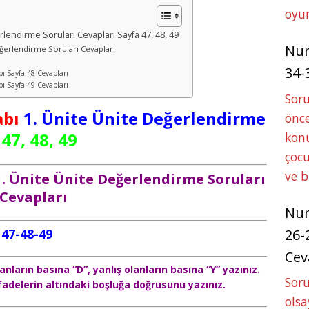
oyun
ğerlendirme Soruları Cevapları Sayfa 47, 48, 49
Nu
Değerlendirme Soruları Cevapları
34-
abı Sayfa 48 Cevapları
abı Sayfa 49 Cevapları
Sor
abı
1. Ünite Ünite Değerlendirme
önce
47, 48, 49
konu
çocu
ve 
ı 1. Ünite Ünite Değerlendirme Soruları
Cevapları
Nu
a 47-48-49
26-
Cev
nların basına “D”, yanlış olanların basına “Y” yazınız.
Soru
adelerin altındaki boşluğa doğrusunu yazınız.
olsa