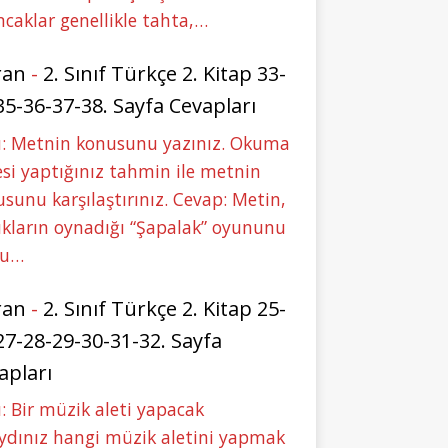
caklar genellikle tahta,…
ran
-
2. Sınıf Türkçe 2. Kitap 33-
35-36-37-38. Sayfa Cevapları
u: Metnin konusunu yazınız. Okuma
si yaptığınız tahmin ile metnin
sunu karşılaştırınız. Cevap: Metin,
kların oynadığı “Şapalak” oyununu
bu…
ran
-
2. Sınıf Türkçe 2. Kitap 25-
27-28-29-30-31-32. Sayfa
apları
: Bir müzik aleti yapacak
ydınız hangi müzik aletini yapmak