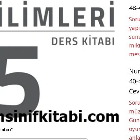
48-
Soru
yapı
sunu
mikr
mes
Nu
40-
Cev
Sor
müze
Gün
oyun
ınları"
anla