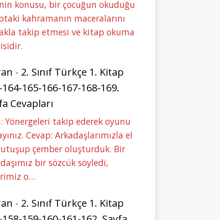
nin konusu, bir çocuğun okuduğu
ptaki kahramanın maceralarını
akla takip etmesi ve kitap okuma
isidir.
ran
-
2. Sınıf Türkçe 1. Kitap
-164-165-166-167-168-169.
fa Cevapları
: Yönergeleri takip ederek oyunu
yınız. Cevap: Arkadaşlarımızla el
tutuşup çember oluşturduk. Bir
daşımız bir sözcük söyledi,
erimiz o…
ran
-
2. Sınıf Türkçe 1. Kitap
-158-159-160-161-162. Sayfa