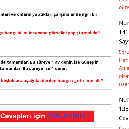
öğre
ları ve onların yaptıkları çalışmalar ile ilgili bir
Nu
141
a hangi bilim insanının görselini yapıştırmalıdır?
Say
Soru
Hang
de tamamlar. Bu süreye 1 ay denir. ise Güneş’in
Anla
tamamlar. Bu süreye ise 1 denir.
ols
 boşluklara aşağıdakilerden hangisi getirilmelidir?
üze
Nu
135
Cev
Soru