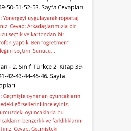
49-50-51-52-53. Sayfa Cevapları
: Yönergeyi uygulayarak röportaj
nız. Cevap: Arkadaşlarımızla bir
cu seçtik ve kartondan bir
ofon yaptık. Ben “öğretmen”
leğini seçtim. Sunucu…
ran
-
2. Sınıf Türkçe 2. Kitap 39-
41-42-43-44-45-46. Sayfa
apları
u: Geçmişte oynanan oyuncakların
deki görsellerini inceleyiniz.
ümüzdeki oyuncaklarla bu
cakların benzerlik ve farklılıklarını
tınız. Cevap: Geçmişteki