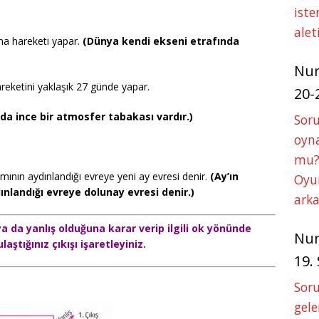
iste
alet
a hareketi yapar.
(Dünya kendi ekseni etrafında
Nu
reketini yaklaşık 27 günde yapar.
20-
da ince bir atmosfer tabakası vardır.)
Soru
oyna
mu?
nın aydınlandığı evreye yeni ay evresi denir.
(Ay’ın
Oyun
landığı evreye dolunay evresi denir.)
arka
ya da yanlış olduğuna karar verip ilgili ok yönünde
Nu
ulaştığınız çıkışı işaretleyiniz.
19.
Soru
gele