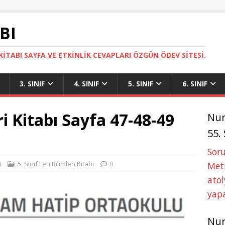
BI
ITABI SAYFA VE ETKINLIK CEVAPLARI ÖZGÜN ÖDEV SITESI.
3. SINIF
4. SINIF
5. SINIF
6. SINIF
ri Kitabı Sayfa 47-48-49
Nu
55.
Soru
i
5. Sınıf Fen Bilimleri Kitabı
0
Metn
atöl
yapa
Nu