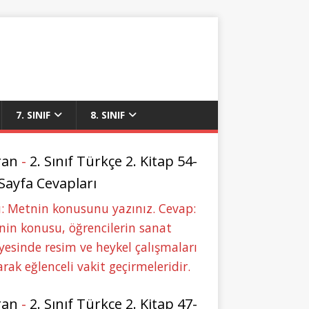
7. SINIF
8. SINIF
ran
-
2. Sınıf Türkçe 2. Kitap 54-
 Sayfa Cevapları
: Metnin konusunu yazınız. Cevap:
in konusu, öğrencilerin sanat
yesinde resim ve heykel çalışmaları
rak eğlenceli vakit geçirmeleridir.
ran
-
2. Sınıf Türkçe 2. Kitap 47-