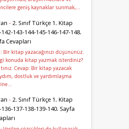
ncilere geniş kaynaklar sunmak,…
ran
-
2. Sınıf Türkçe 1. Kitap
-142-143-144-145-146-147-148.
fa Cevapları
: Bir kitap yazacağınızı düşününüz.
i konuda kitap yazmak isterdiniz?
tınız. Cevap: Bir kitap yazacak
aydım, dostluk ve yardımlaşma
rine…
ran
-
2. Sınıf Türkçe 1. Kitap
-136-137-138-139-140. Sayfa
apları
: Verilen sözcükleri de kullanarak