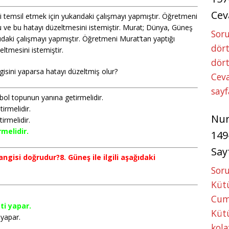
Cev
i temsil etmek için yukarıdaki çalışmayı yapmıştır. Öğretmeni
u ve bu hatayı düzeltmesini istemiştir. Murat; Dünya, Güneş
Soru
rıdaki çalışmayı yapmıştır. Öğretmeni Murat’tan yaptığı
dört
ltmesini istemiştir.
dört
isini yaparsa hatayı düzeltmiş olur?
Ceva
sayf
bol topunun yanına getirmelidir.
irmelidir.
Nu
irmelidir.
rmelidir.
149
Say
angisi doğrudur?8. Güneş ile ilgili aşağıdaki
Soru
Kütü
Cum
ti yapar.
Kütü
yapar.
kola