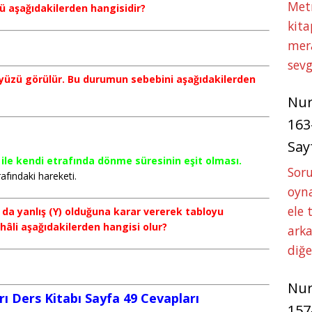
Met
aşağıdakilerden hangisidir?
kita
mer
sevg
ı yüzü görülür. Bu durumun sebebini aşağıdakilerden
Nu
163
Say
ile kendi etrafında dönme süresinin eşit olması.
Soru
afındaki hareketi.
oyna
ele 
ya da yanlış (Y) olduğuna karar vererek tabloyu
âli aşağıdakilerden hangisi olur?
arka
diğ
Nu
arı Ders Kitabı Sayfa 49 Cevapları
157