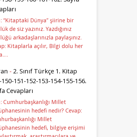
apları
: “Kitaptaki Dünya” şiirine bir
lük de siz yazınız. Yazdığınız
lüğü arkadaşlarınızla paylaşınız.
p: Kitaplarla açılır, Bilgi dolu her
a.…
ran
-
2. Sınıf Türkçe 1. Kitap
-150-151-152-153-154-155-156.
fa Cevapları
: Cumhurbaşkanlığı Millet
phanesinin hedefi nedir? Cevap:
hurbaşkanlığı Millet
phanesinin hedefi, bilgiye erişimi
ylaştırmak, araştırmacılara ve