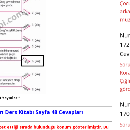
Çoc
arka
müz
Nu
172
Cev
Soru
Kora
Çığl
görd
B Yayınları”
Nu
arı Ders Kitabı Sayfa 48 Cevapları
170
Soru
ket ettiği sırada bulunduğu konum gösterilmiştir. Bu