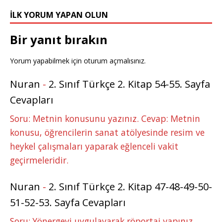
k
r
İLK YORUM YAPAN OLUN
Bir yanıt bırakın
Yorum yapabilmek için
oturum açmalısınız
.
Nuran
-
2. Sınıf Türkçe 2. Kitap 54-55. Sayfa
Cevapları
Soru: Metnin konusunu yazınız. Cevap: Metnin
konusu, öğrencilerin sanat atölyesinde resim ve
heykel çalışmaları yaparak eğlenceli vakit
geçirmeleridir.
Nuran
-
2. Sınıf Türkçe 2. Kitap 47-48-49-50-
51-52-53. Sayfa Cevapları
Soru: Yönergeyi uygulayarak röportaj yapınız.