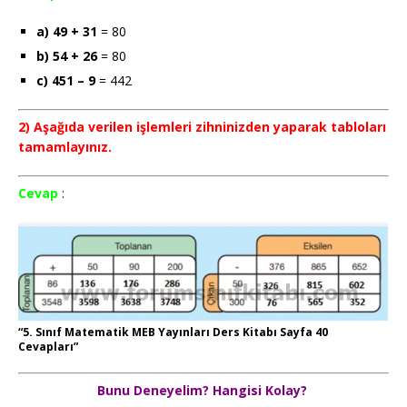
a) 49 + 31
= 80
b) 54 + 26
= 80
c) 451 – 9
= 442
2) Aşağıda verilen işlemleri zihninizden yaparak tabloları
tamamlayınız.
Cevap
:
“5. Sınıf Matematik MEB Yayınları Ders Kitabı Sayfa 40
Cevapları”
Bunu Deneyelim? Hangisi Kolay?