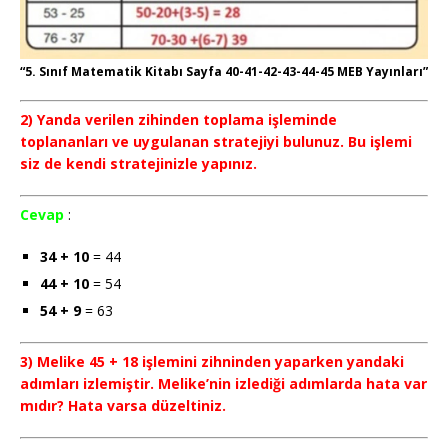
“5. Sınıf Matematik Kitabı Sayfa 40-41-42-43-44-45 MEB Yayınları”
2) Yanda verilen zihinden toplama işleminde
toplananları ve uygulanan stratejiyi bulunuz. Bu işlemi
siz de kendi stratejinizle yapınız.
Cevap
:
34 + 10
= 44
44 + 10
= 54
54 + 9
= 63
3) Melike 45 + 18 işlemini zihninden yaparken yandaki
adımları izlemiştir. Melike’nin izlediği adımlarda hata var
mıdır? Hata varsa düzeltiniz.