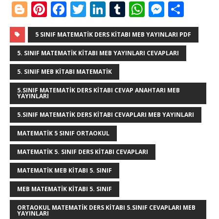
Bl
Pi
F
T
Li
T
W
M
S
o
n
a
w
n
u
h
e
h
g
te
c
it
k
m
at
ss
ar
5 SINIF MATEMATIK DERS KITABI MEB YAYINLARI PDF
g
r
e
te
e
bl
s
e
e
5. SINIF MATEMATIK KITABI MEB YAYINLARI CEVAPLARI
e
e
b
r
dI
r
A
n
5. SINIF MEB KITABI MATEMATIK
r
st
o
n
p
g
5.SINIF MATEMATIK DERS KITABI CEVAP ANAHTARI MEB
YAYINLARI
o
p
e
k
r
5.SINIF MATEMATIK DERS KITABI CEVAPLARI MEB YAYINLARI
MATEMATIK 5 SINIF ORTAOKUL
MATEMATIK 5. SINIF DERS KITABI CEVAPLARI
MATEMATIK MEB KITABI 5. SINIF
MEB MATEMATIK KITABI 5. SINIF
ORTAOKUL MATEMATIK DERS KITABI 5.SINIF CEVAPLARI MEB
YAYINLARI