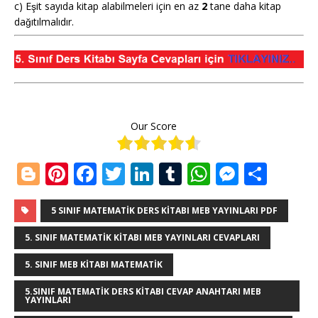
c) Eşit sayıda kitap alabilmeleri için en az
2
tane daha kitap
dağıtılmalıdır.
Our Score
Bl
Pi
F
T
Li
T
W
M
S
o
n
a
w
n
u
h
e
h
g
te
c
it
k
m
at
ss
ar
5 SINIF MATEMATIK DERS KITABI MEB YAYINLARI PDF
g
r
e
te
e
bl
s
e
e
5. SINIF MATEMATIK KITABI MEB YAYINLARI CEVAPLARI
e
e
b
r
dI
r
A
n
5. SINIF MEB KITABI MATEMATIK
r
st
o
n
p
g
5.SINIF MATEMATIK DERS KITABI CEVAP ANAHTARI MEB
YAYINLARI
o
p
e