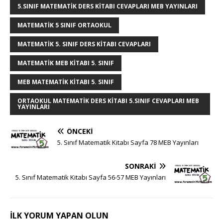
k
r
5.SINIF MATEMATIK DERS KITABI CEVAPLARI MEB YAYINLARI
MATEMATIK 5 SINIF ORTAOKUL
MATEMATIK 5. SINIF DERS KITABI CEVAPLARI
MATEMATIK MEB KITABI 5. SINIF
MEB MATEMATIK KITABI 5. SINIF
ORTAOKUL MATEMATIK DERS KITABI 5.SINIF CEVAPLARI MEB
YAYINLARI
ÖNCEKI
5. Sınıf Matematik Kitabı Sayfa 78 MEB Yayınları
SONRAKI
5. Sınıf Matematik Kitabı Sayfa 56-57 MEB Yayınları
İLK YORUM YAPAN OLUN