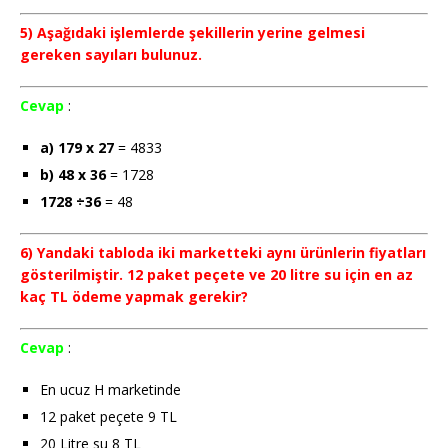
5) Aşağıdaki işlemlerde şekillerin yerine gelmesi
gereken sayıları bulunuz.
Cevap
:
a) 179 x 27
= 4833
b) 48 x 36
= 1728
1728 ÷36
= 48
6) Yandaki tabloda iki marketteki aynı ürünlerin fiyatları
gösterilmiştir. 12 paket peçete ve 20 litre su için en az
kaç TL ödeme yapmak gerekir?
Cevap
:
En ucuz H marketinde
12 paket peçete 9 TL
20 Litre su 8 TL