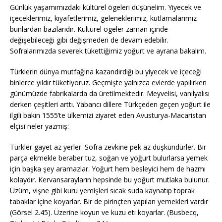
Günlük yaşamımızdaki kültürel ögeleri düşünelim. Yiyecek ve
içeceklerimiz, kıyafetlerimiz, geleneklerimiz, kutlamalarımız
bunlardan bazılarıdır. Kültürel ögeler zaman içinde
değişebileceği gibi değişmeden de devam edebilir.
Sofralarımızda severek tükettiğimiz yoğurt ve ayrana bakalım.
Türklerin dünya mutfağına kazandırdığı bu yiyecek ve içeceği
binlerce yıldır tüketiyoruz. Geçmişte yalnızca evlerde yapılırken
günümüzde fabrikalarda da üretilmektedir. Meyvelisi, vanilyalısı
derken çeşitleri arttı. Yabancı dillere Türkçeden geçen yoğurt ile
ilgili bakın 1555’te ülkemizi ziyaret eden Avusturya-Macaristan
elçisi neler yazmış:
Türkler gayet az yerler. Sofra zevkine pek az düşkündürler. Bir
parça ekmekle beraber tuz, soğan ve yoğurt bulurlarsa yemek
için başka şey aramazlar. Yoğurt hem besleyici hem de hazmı
kolaydır. Kervansarayların hepsinde bu yoğurt mutlaka bulunur.
Üzüm, vişne gibi kuru yemişleri sıcak suda kaynatıp toprak
tabaklar içine koyarlar. Bir de pirinçten yapılan yemekleri vardır
(Görsel 2.45). Üzerine koyun ve kuzu eti koyarlar. (Busbecq,