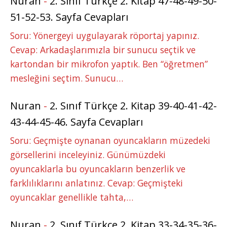
Nuran
-
2. Sınıf Türkçe 2. Kitap 47-48-49-50-
51-52-53. Sayfa Cevapları
Soru: Yönergeyi uygulayarak röportaj yapınız.
Cevap: Arkadaşlarımızla bir sunucu seçtik ve
kartondan bir mikrofon yaptık. Ben “öğretmen”
mesleğini seçtim. Sunucu…
Nuran
-
2. Sınıf Türkçe 2. Kitap 39-40-41-42-
43-44-45-46. Sayfa Cevapları
Soru: Geçmişte oynanan oyuncakların müzedeki
görsellerini inceleyiniz. Günümüzdeki
oyuncaklarla bu oyuncakların benzerlik ve
farklılıklarını anlatınız. Cevap: Geçmişteki
oyuncaklar genellikle tahta,…
Nuran
-
2. Sınıf Türkçe 2. Kitap 33-34-35-36-