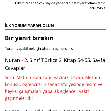
r
st
o
n
p
g
Ülkemizi neden çok sayıda yabancı turist ziyaret etmektedir?
Açıklayınız.
o
p
e
k
r
İLK YORUM YAPAN OLUN
Bir yanıt bırakın
Yorum yapabilmek için
oturum açmalısınız
.
Nuran
-
2. Sınıf Türkçe 2. Kitap 54-55. Sayfa
Cevapları
Soru: Metnin konusunu yazınız. Cevap: Metnin
konusu, öğrencilerin sanat atölyesinde resim ve
heykel çalışmaları yaparak eğlenceli vakit
geçirmeleridir.