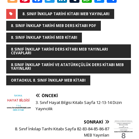
o
n
a
w
n
u
h
e
h
g
te
c
it
k
m
at
ss
ar
8. SINIF İNKILAP TARIHI KITABI MEB YAYINLARI
g
r
e
te
e
bl
s
e
e
8. SINIF INKILAP TARIHI MEB DERS KITABI PDF
e
e
b
r
dI
r
A
n
8. SINIF INKILAP TARIHI MEB KITABI
r
st
o
n
p
g
8.SINIF INKILAP TARIHI DERS KITABI MEB YAYINLARI
CEVAPLARI
o
p
e
k
r
8.SINIF INKILAP TARIHI VE ATATÜRKÇÜLÜK DERS KITABI MEB
YAYINLARI
ORTAOKUL 8. SINIF INKILAP MEB KITABI
ÖNCEKI
3. Sınıf Hayat Bilgisi Kitabı Sayfa 12-13-14 Dizin
Yayıncılık
SONRAKI
8. Sınıf İnkılap Tarihi Kitabı Sayfa 82-83-84-85-86-87
MEB Yayınları