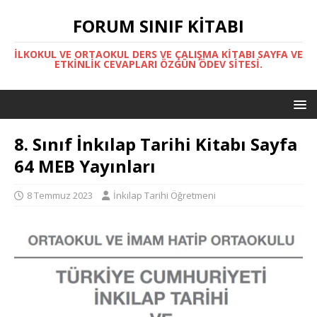
FORUM SINIF KITABI
İLKOKUL VE ORTAOKUL DERS VE ÇALIŞMA KITABI SAYFA VE
ETKINLIK CEVAPLARI ÖZGÜN ÖDEV SITESI.
8. Sınıf İnkılap Tarihi Kitabı Sayfa
64 MEB Yayınları
8 Temmuz 2023
İnkılap Tarihi Öğretmeni