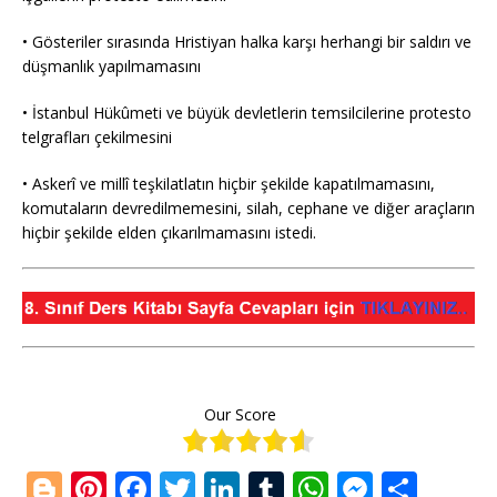
• Gösteriler sırasında Hristiyan halka karşı herhangi bir saldırı ve
düşmanlık yapılmamasını
• İstanbul Hükûmeti ve büyük devletlerin temsilcilerine protesto
telgrafları çekilmesini
• Askerî ve millî teşkilatlatın hiçbir şekilde kapatılmamasını,
komutaların devredilmemesini, silah, cephane ve diğer araçların
hiçbir şekilde elden çıkarılmamasını istedi.
Our Score
Bl
Pi
F
T
Li
T
W
M
S