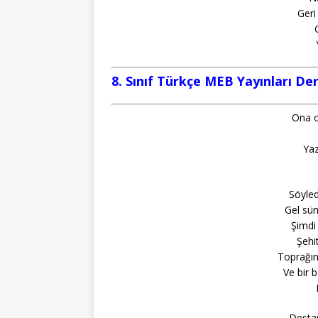
Geri 
8. Sınıf Türkçe MEB Yayınları Der
Ona o
Yaz
Söyle
Gel süng
Şimdi
Şehit
Toprağın
Ve bir 
Destan