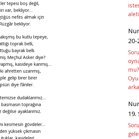
ler tepesi boş değil,
iste
iri var, bekliyor…
alet
göğüs nefes almak için
Rüzgâr bekliyor.
Nu
akışmış bu kutlu tepeye,
20-
ttığı toprak belli,
ttuğu bayrak belli.
Soru
iş Meçhul Asker diye?
oyna
yapmış, kasideye kanmış…
mu?
l ki ahretten uzanmış,
Oyun
ple gelip birer birer
psün diye fâniler.
arka
temizse dudaklarımız…
Nu
 basmasın toprağına
 değilse ayaklarımız.
19.
nı kesmesin gövdeler…
Soru
den yüksek çıkmasın
gele
tuklar, kasideler!