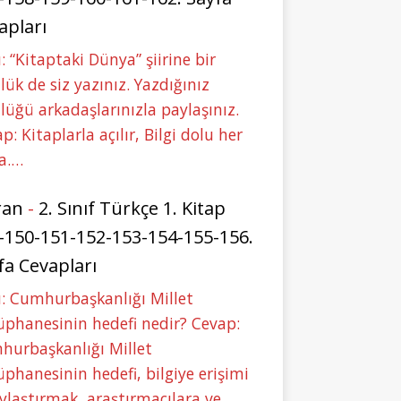
apları
: “Kitaptaki Dünya” şiirine bir
lük de siz yazınız. Yazdığınız
lüğü arkadaşlarınızla paylaşınız.
p: Kitaplarla açılır, Bilgi dolu her
a.…
ran
-
2. Sınıf Türkçe 1. Kitap
-150-151-152-153-154-155-156.
fa Cevapları
: Cumhurbaşkanlığı Millet
phanesinin hedefi nedir? Cevap:
hurbaşkanlığı Millet
phanesinin hedefi, bilgiye erişimi
ylaştırmak, araştırmacılara ve