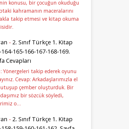
nin konusu, bir çocuğun okuduğu
ptaki kahramanın maceralarını
akla takip etmesi ve kitap okuma
isidir.
ran
-
2. Sınıf Türkçe 1. Kitap
-164-165-166-167-168-169.
fa Cevapları
: Yönergeleri takip ederek oyunu
yınız. Cevap: Arkadaşlarımızla el
tutuşup çember oluşturduk. Bir
daşımız bir sözcük söyledi,
erimiz o…
ran
-
2. Sınıf Türkçe 1. Kitap
-158-159-160-161-162. Sayfa