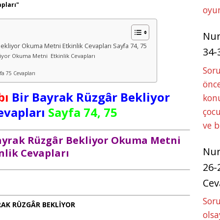
apları"
oyun
Nu
Bekliyor Okuma Metni Etkinlik Cevapları Sayfa 74, 75
34-
liyor Okuma Metni Etkinlik Cevapları
Sor
yfa 75 Cevapları
önce
abı
Bir Bayrak Rüzgâr Bekliyor
konu
evapları
Sayfa 74, 75
çocu
ve 
r Bayrak Rüzgâr Bekliyor Okuma Metni
Nu
nlik Cevapları
26-
Cev
Soru
RAK RÜZGÂR BEKLİYOR
olsa