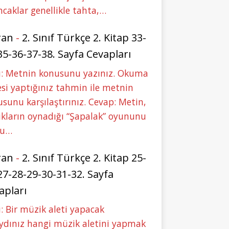
caklar genellikle tahta,…
ran
-
2. Sınıf Türkçe 2. Kitap 33-
35-36-37-38. Sayfa Cevapları
u: Metnin konusunu yazınız. Okuma
si yaptığınız tahmin ile metnin
sunu karşılaştırınız. Cevap: Metin,
kların oynadığı “Şapalak” oyununu
bu…
ran
-
2. Sınıf Türkçe 2. Kitap 25-
27-28-29-30-31-32. Sayfa
apları
: Bir müzik aleti yapacak
ydınız hangi müzik aletini yapmak