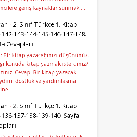
ncilere geniş kaynaklar sunmak,…
ran
-
2. Sınıf Türkçe 1. Kitap
-142-143-144-145-146-147-148.
fa Cevapları
: Bir kitap yazacağınızı düşününüz.
i konuda kitap yazmak isterdiniz?
tınız. Cevap: Bir kitap yazacak
aydım, dostluk ve yardımlaşma
rine…
ran
-
2. Sınıf Türkçe 1. Kitap
-136-137-138-139-140. Sayfa
apları
: Verilen sözcükleri de kullanarak