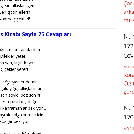
Çoc
gitsin alkışlar, geri…
arka
Geri gitsin ellerin
Yapma çiçekleri!
müz
s Kitabı Sayfa 75 Cevapları
Nu
172
ğullardan, analardan
Cev
Dilekler yeter…
ın sarı, kışın beyaz
Soru
Çiçekler yeter!
Kora
di söyleyenler demin…
Çığl
ülü yiğit, alkışlasınlar,
görd
 sen söyle, söz senin!
ler tepesi boş değil,
Nu
ı kahramanlar bekliyor…
bayrak dalgalanmak için
170
Rüzgâr bekliyor.
Soru
ı öksüz, sükûtu derin