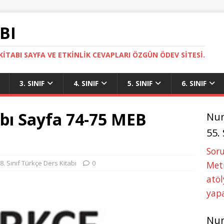
BI
ITABI SAYFA VE ETKINLIK CEVAPLARI ÖZGÜN ÖDEV SITESI.
3. SINIF
4. SINIF
5. SINIF
6. SINIF
tabı Sayfa 74-75 MEB
Nu
55.
Soru
8. Sınıf Türkçe Ders Kitabı
0
Metn
atöl
yapa
Nu