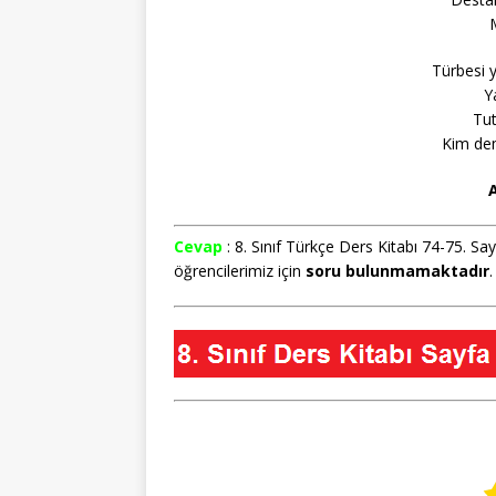
Türbesi y
Ya
Tut
Kim dem
A
Cevap
: 8. Sınıf Türkçe Ders Kitabı 74-75. S
öğrencilerimiz için
soru
bulunmamaktadır