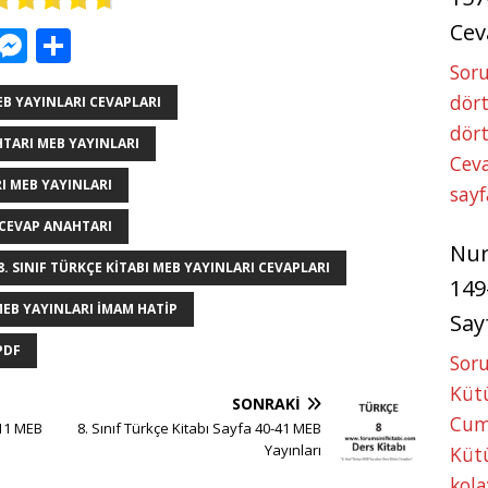
Cev
W
M
S
h
e
h
Soru
dört
at
ss
ar
EB YAYINLARI CEVAPLARI
dört
s
e
e
HTARI MEB YAYINLARI
Ceva
A
n
RI MEB YAYINLARI
sayf
p
g
I CEVAP ANAHTARI
p
e
Nu
8. SINIF TÜRKÇE KITABI MEB YAYINLARI CEVAPLARI
r
149
MEB YAYINLARI IMAM HATIP
Say
PDF
Soru
Kütü
SONRAKI
Cum
111 MEB
8. Sınıf Türkçe Kitabı Sayfa 40-41 MEB
Yayınları
Kütü
kola