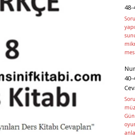
48-
Soru
yapı
sunu
mikr
mes
Nu
40-
Cev
Sor
müze
Gün
oyun
anla