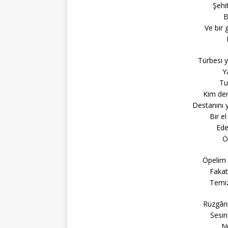
Şehit
B
Ve bir 
Türbesi y
Ya
Tu
Kim dem
Destanını 
Bir e
Ede
Ö
Öpelim 
Fakat
Temiz
Rüzgârı
Sesin
Nu