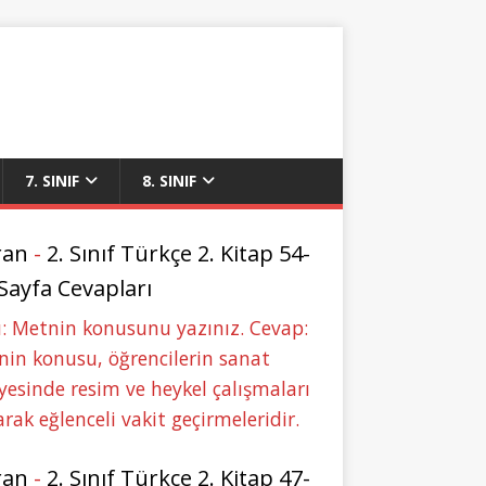
7. SINIF
8. SINIF
ran
-
2. Sınıf Türkçe 2. Kitap 54-
 Sayfa Cevapları
: Metnin konusunu yazınız. Cevap:
in konusu, öğrencilerin sanat
yesinde resim ve heykel çalışmaları
rak eğlenceli vakit geçirmeleridir.
ran
-
2. Sınıf Türkçe 2. Kitap 47-