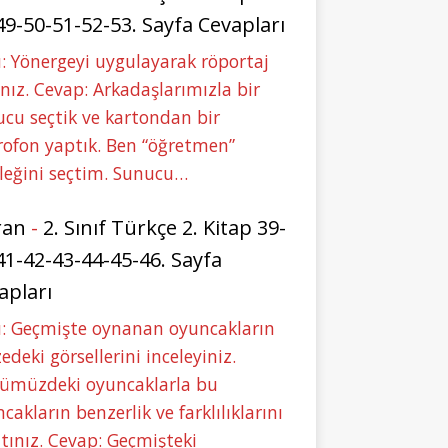
49-50-51-52-53. Sayfa Cevapları
: Yönergeyi uygulayarak röportaj
nız. Cevap: Arkadaşlarımızla bir
cu seçtik ve kartondan bir
ofon yaptık. Ben “öğretmen”
leğini seçtim. Sunucu…
ran
-
2. Sınıf Türkçe 2. Kitap 39-
41-42-43-44-45-46. Sayfa
apları
u: Geçmişte oynanan oyuncakların
deki görsellerini inceleyiniz.
ümüzdeki oyuncaklarla bu
cakların benzerlik ve farklılıklarını
tınız. Cevap: Geçmişteki