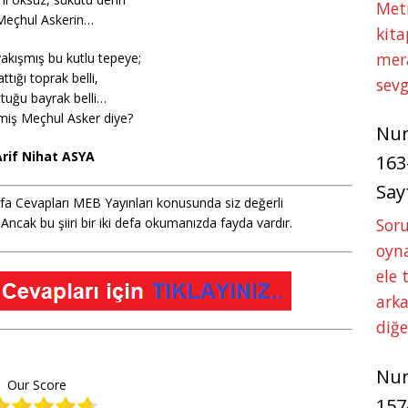
Met
Meçhul Askerin…
kita
mer
akışmış bu kutlu tepeye;
ttığı toprak belli,
sevg
tuğu bayrak belli…
iş Meçhul Asker diye?
Nu
rif Nihat ASYA
163
Say
ayfa Cevapları MEB Yayınları konusunda siz değerli
. Ancak bu şiiri bir iki defa okumanızda fayda vardır.
Soru
oyna
ele 
arka
diğ
Nu
Our Score
157