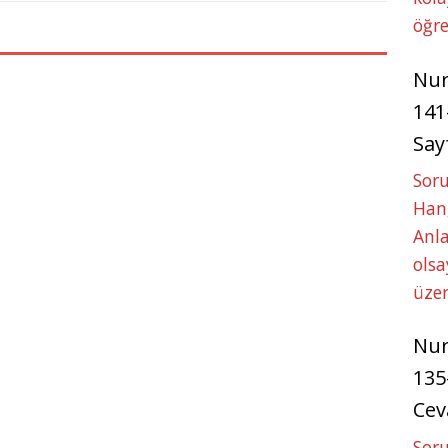
öğre
Nu
141
Say
Soru
Hang
Anla
ols
üze
Nu
135
Cev
Soru