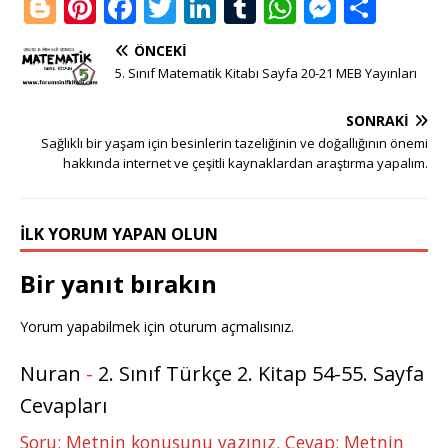
Bl
Pi
F
T
Li
T
W
M
S
o
n
a
w
n
u
h
e
h
ÖNCEKI
g
te
c
it
k
m
at
ss
ar
5. Sınıf Matematik Kitabı Sayfa 20-21 MEB Yayınları
g
r
e
te
e
bl
s
e
e
SONRAKI
e
e
b
r
dI
r
A
n
Sağlıklı bir yaşam için besinlerin tazeliğinin ve doğallığının önemi
r
st
o
n
p
g
hakkında internet ve çeşitli kaynaklardan araştırma yapalım.
o
p
e
k
r
İLK YORUM YAPAN OLUN
Bir yanıt bırakın
Yorum yapabilmek için
oturum açmalısınız
.
Nuran
-
2. Sınıf Türkçe 2. Kitap 54-55. Sayfa
Cevapları
Soru: Metnin konusunu yazınız. Cevap: Metnin