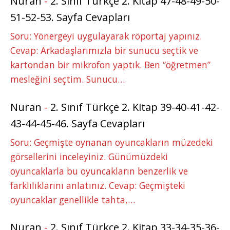
Nuran
-
2. Sınıf Türkçe 2. Kitap 47-48-49-50-
51-52-53. Sayfa Cevapları
Soru: Yönergeyi uygulayarak röportaj yapınız.
Cevap: Arkadaşlarımızla bir sunucu seçtik ve
kartondan bir mikrofon yaptık. Ben “öğretmen”
mesleğini seçtim. Sunucu…
Nuran
-
2. Sınıf Türkçe 2. Kitap 39-40-41-42-
43-44-45-46. Sayfa Cevapları
Soru: Geçmişte oynanan oyuncakların müzedeki
görsellerini inceleyiniz. Günümüzdeki
oyuncaklarla bu oyuncakların benzerlik ve
farklılıklarını anlatınız. Cevap: Geçmişteki
oyuncaklar genellikle tahta,…
Nuran
-
2. Sınıf Türkçe 2. Kitap 33-34-35-36-