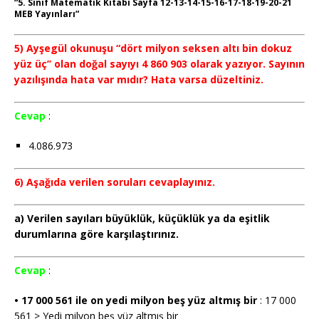
“5. Sınıf Matematik Kitabı Sayfa 12-13-14-15-16-17-18-19-20-21
MEB Yayınları”
5) Ayşegül okunuşu “dört milyon seksen altı bin dokuz
yüz üç’’ olan doğal sayıyı 4 860 903 olarak yazıyor. Sayının
yazılışında hata var mıdır? Hata varsa düzeltiniz.
Cevap
:
4.086.973
6) Aşağıda verilen soruları cevaplayınız.
a) Verilen sayıları büyüklük, küçüklük ya da eşitlik
durumlarına göre karşılaştırınız.
Cevap
:
• 17 000 561 ile on yedi milyon beş yüz altmış bir
: 17 000
561 > Yedi milyon beş yüz altmış bir