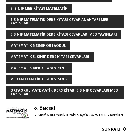
e
e
b
r
dI
r
A
n
5. SINIF MEB KITABI MATEMATIK
r
st
o
n
p
g
5.SINIF MATEMATIK DERS KITABI CEVAP ANAHTARI MEB
YAYINLARI
o
p
e
k
r
5.SINIF MATEMATIK DERS KITABI CEVAPLARI MEB YAYINLARI
MATEMATIK 5 SINIF ORTAOKUL
MATEMATIK 5. SINIF DERS KITABI CEVAPLARI
MATEMATIK MEB KITABI 5. SINIF
MEB MATEMATIK KITABI 5. SINIF
ORTAOKUL MATEMATIK DERS KITABI 5.SINIF CEVAPLARI MEB
YAYINLARI
ÖNCEKI
5. Sınıf Matematik Kitabı Sayfa 28-29 MEB Yayınları
SONRAKI