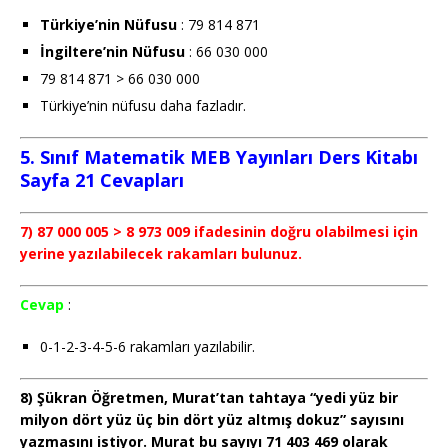
Türkiye’nin Nüfusu
: 79 814 871
İngiltere’nin Nüfusu
: 66 030 000
79 814 871 > 66 030 000
Türkiye’nin nüfusu daha fazladır.
5. Sınıf Matematik MEB Yayınları Ders Kitabı
Sayfa 21 Cevapları
7) 87 000 005 > 8 973 009 ifadesinin doğru olabilmesi için
yerine yazılabilecek rakamları bulunuz.
Cevap
:
0-1-2-3-4-5-6 rakamları yazılabilir.
8) Şükran Öğretmen, Murat’tan tahtaya “yedi yüz bir
milyon dört yüz üç bin dört yüz altmış dokuz” sayısını
yazmasını istiyor. Murat bu sayıyı 71 403 469 olarak