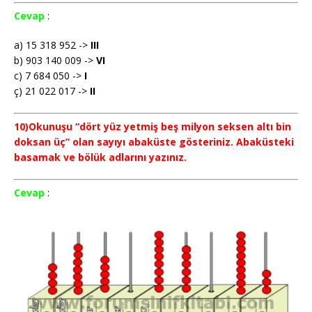
Cevap
:
a) 15 318 952 ->
III
b) 903 140 009 ->
VI
c) 7 684 050 ->
I
ç) 21 022 017 ->
II
10)Okunuşu “dört yüz yetmiş beş milyon seksen altı bin
doksan üç” olan sayıyı abaküste gösteriniz. Abaküsteki
basamak ve bölük adlarını yazınız.
Cevap
: