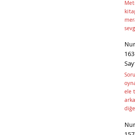
Met
kita
mer
sevg
Nu
163
Say
Soru
oyna
ele 
arka
diğ
Nu
157