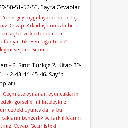
49-50-51-52-53. Sayfa Cevapları
: Yönergeyi uygulayarak röportaj
nız. Cevap: Arkadaşlarımızla bir
cu seçtik ve kartondan bir
ofon yaptık. Ben “öğretmen”
leğini seçtim. Sunucu…
ran
-
2. Sınıf Türkçe 2. Kitap 39-
41-42-43-44-45-46. Sayfa
apları
u: Geçmişte oynanan oyuncakların
deki görsellerini inceleyiniz.
ümüzdeki oyuncaklarla bu
cakların benzerlik ve farklılıklarını
tınız. Cevap: Geçmişteki