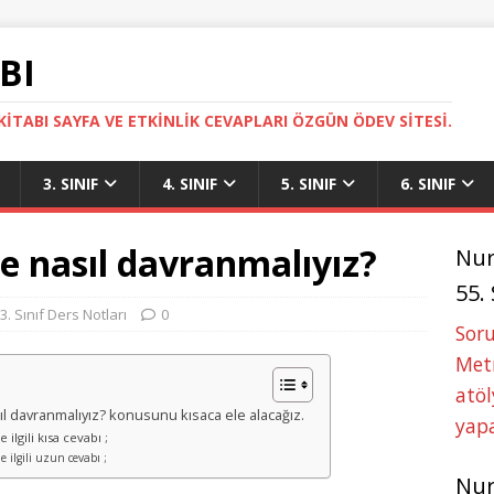
BI
ITABI SAYFA VE ETKINLIK CEVAPLARI ÖZGÜN ÖDEV SITESI.
3. SINIF
4. SINIF
5. SINIF
6. SINIF
de nasıl davranmalıyız?
Nu
55.
3. Sınıf Ders Notları
0
Soru
Metn
atöl
sıl davranmalıyız? konusunu kısaca ele alacağız.
yapa
ilgili kısa cevabı ;
e ilgili uzun cevabı ;
Nu