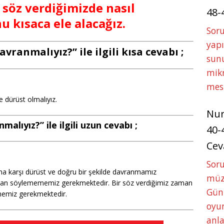
r söz verdiğimizde nasıl
48-
 kısaca ele alacağız.
Soru
yapı
vranmalıyız?” ile ilgili kısa cevabı ;
sunu
mikr
mes
 dürüst olmalıyız.
Nu
malıyız?” ile ilgili uzun cevabı ;
40-
Cev
Sor
na karşı dürüst ve doğru bir şekilde davranmamız
müze
alan söylemememiz gerekmektedir. Bir söz verdiğimiz zaman
Gün
memiz gerekmektedir.
oyun
anla