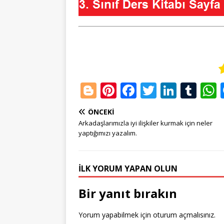
Bl
Pi
F
T
Li
T
o
n
a
w
n
u
ÖNCEKI
g
te
c
it
k
m
Arkadaşlarımızla iyi ilişkiler kurmak için neler
g
r
e
te
e
bl
yaptığımızı yazalım.
e
e
b
r
dI
r
r
st
o
n
İLK YORUM YAPAN OLUN
o
Bir yanıt bırakın
k
Yorum yapabilmek için
oturum açmalısınız
.