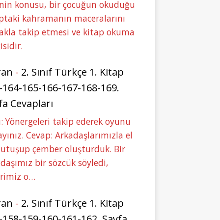
nin konusu, bir çocuğun okuduğu
ptaki kahramanın maceralarını
akla takip etmesi ve kitap okuma
isidir.
ran
-
2. Sınıf Türkçe 1. Kitap
-164-165-166-167-168-169.
fa Cevapları
: Yönergeleri takip ederek oyunu
yınız. Cevap: Arkadaşlarımızla el
tutuşup çember oluşturduk. Bir
daşımız bir sözcük söyledi,
erimiz o…
ran
-
2. Sınıf Türkçe 1. Kitap
-158-159-160-161-162. Sayfa