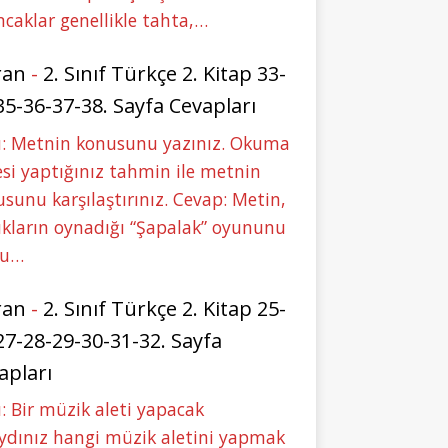
caklar genellikle tahta,…
ran
-
2. Sınıf Türkçe 2. Kitap 33-
35-36-37-38. Sayfa Cevapları
u: Metnin konusunu yazınız. Okuma
si yaptığınız tahmin ile metnin
sunu karşılaştırınız. Cevap: Metin,
kların oynadığı “Şapalak” oyununu
bu…
ran
-
2. Sınıf Türkçe 2. Kitap 25-
27-28-29-30-31-32. Sayfa
apları
: Bir müzik aleti yapacak
ydınız hangi müzik aletini yapmak