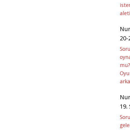
iste
alet
Nu
20-
Soru
oyna
mu?
Oyun
arka
Nu
19.
Soru
gele