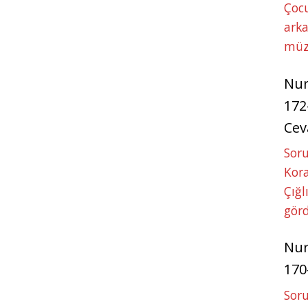
Çoc
arka
müz
Nu
172
Cev
Soru
Kora
Çığl
görd
Nu
170
Soru