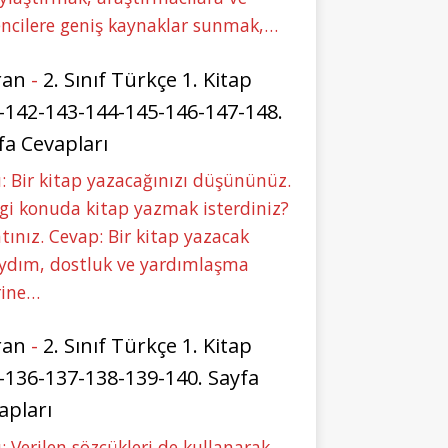
ncilere geniş kaynaklar sunmak,…
ran
-
2. Sınıf Türkçe 1. Kitap
-142-143-144-145-146-147-148.
fa Cevapları
: Bir kitap yazacağınızı düşününüz.
i konuda kitap yazmak isterdiniz?
tınız. Cevap: Bir kitap yazacak
aydım, dostluk ve yardımlaşma
rine…
ran
-
2. Sınıf Türkçe 1. Kitap
-136-137-138-139-140. Sayfa
apları
: Verilen sözcükleri de kullanarak