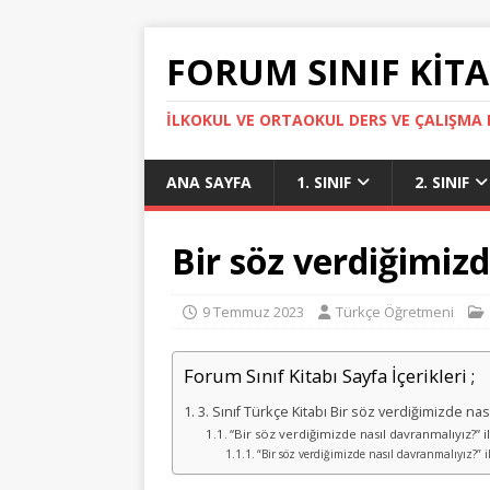
FORUM SINIF KITA
İLKOKUL VE ORTAOKUL DERS VE ÇALIŞMA K
ANA SAYFA
1. SINIF
2. SINIF
Bir söz verdiğimiz
9 Temmuz 2023
Türkçe Öğretmeni
Forum Sınıf Kitabı Sayfa İçerikleri ;
3. Sınıf Türkçe Kitabı Bir söz verdiğimizde na
“Bir söz verdiğimizde nasıl davranmalıyız?” ile 
“Bir söz verdiğimizde nasıl davranmalıyız?” il