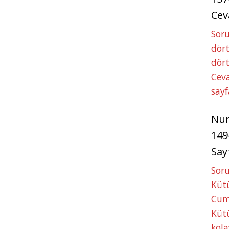
Cev
Soru
dört
dört
Ceva
sayf
Nu
149
Say
Soru
Kütü
Cum
Kütü
kola