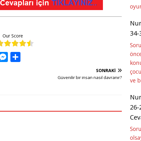
oyun
Nu
34-
Our Score
Sor
önce
W
M
S
konu
h
e
h
SONRAKI
çocu
at
ss
ar
Güvenilir bir insan nasıl davranır?
ve 
s
e
e
A
n
Nu
p
g
26-
p
e
Cev
r
Soru
olsa