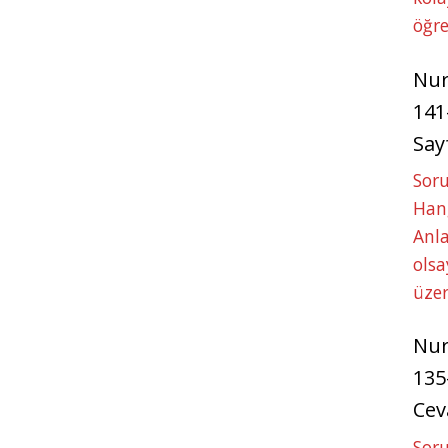
öğre
Nu
141
Say
Soru
Hang
Anla
ols
üze
Nu
135
Cev
Soru