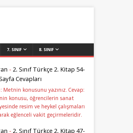
7. SINIF
8. SINIF
ran
-
2. Sınıf Türkçe 2. Kitap 54-
 Sayfa Cevapları
: Metnin konusunu yazınız. Cevap:
in konusu, öğrencilerin sanat
yesinde resim ve heykel çalışmaları
rak eğlenceli vakit geçirmeleridir.
ran
-
2. Sınıf Türkçe 2. Kitap 47-