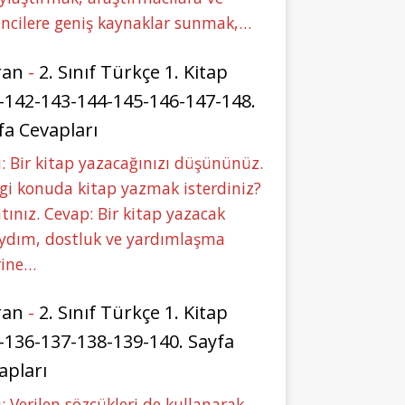
ncilere geniş kaynaklar sunmak,…
ran
-
2. Sınıf Türkçe 1. Kitap
-142-143-144-145-146-147-148.
fa Cevapları
: Bir kitap yazacağınızı düşününüz.
i konuda kitap yazmak isterdiniz?
tınız. Cevap: Bir kitap yazacak
aydım, dostluk ve yardımlaşma
rine…
ran
-
2. Sınıf Türkçe 1. Kitap
-136-137-138-139-140. Sayfa
apları
: Verilen sözcükleri de kullanarak