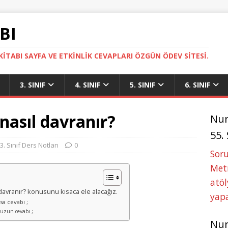
BI
ITABI SAYFA VE ETKINLIK CEVAPLARI ÖZGÜN ÖDEV SITESI.
3. SINIF
4. SINIF
5. SINIF
6. SINIF
 nasıl davranır?
Nu
55.
3. Sınıf Ders Notları
0
Soru
Metn
atöl
ıl davranır? konusunu kısaca ele alacağız.
yapa
ısa cevabı ;
i uzun cevabı ;
Nu