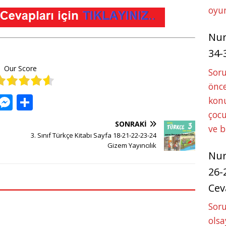
oyun
Nu
34-
Our Score
Sor
önce
W
M
S
konu
h
e
h
çocu
SONRAKI
ve 
at
ss
ar
3. Sınıf Türkçe Kitabı Sayfa 18-21-22-23-24
s
e
e
Gizem Yayıncılık
Nu
A
n
26-
p
g
Cev
p
e
Soru
r
olsa