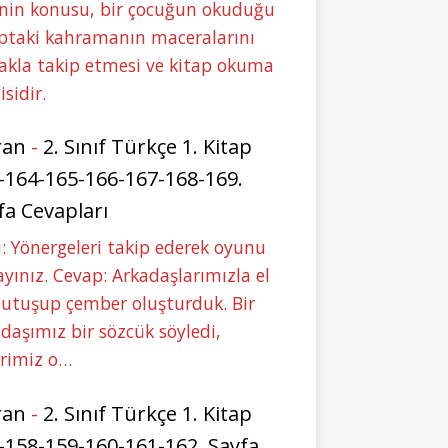
nin konusu, bir çocuğun okuduğu
ptaki kahramanın maceralarını
akla takip etmesi ve kitap okuma
isidir.
ran
-
2. Sınıf Türkçe 1. Kitap
-164-165-166-167-168-169.
fa Cevapları
: Yönergeleri takip ederek oyunu
yınız. Cevap: Arkadaşlarımızla el
tutuşup çember oluşturduk. Bir
daşımız bir sözcük söyledi,
erimiz o…
ran
-
2. Sınıf Türkçe 1. Kitap
-158-159-160-161-162. Sayfa