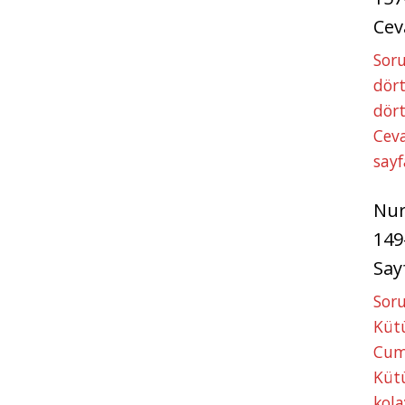
Cev
Soru
dört
dört
Ceva
sayf
Nu
149
Say
Soru
Kütü
Cum
Kütü
kola