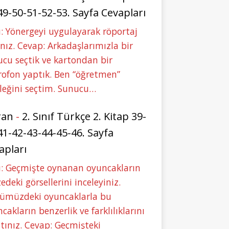
49-50-51-52-53. Sayfa Cevapları
: Yönergeyi uygulayarak röportaj
nız. Cevap: Arkadaşlarımızla bir
cu seçtik ve kartondan bir
ofon yaptık. Ben “öğretmen”
leğini seçtim. Sunucu…
ran
-
2. Sınıf Türkçe 2. Kitap 39-
41-42-43-44-45-46. Sayfa
apları
u: Geçmişte oynanan oyuncakların
deki görsellerini inceleyiniz.
ümüzdeki oyuncaklarla bu
cakların benzerlik ve farklılıklarını
tınız. Cevap: Geçmişteki