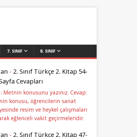
7. SINIF
8. SINIF
ran
-
2. Sınıf Türkçe 2. Kitap 54-
 Sayfa Cevapları
: Metnin konusunu yazınız. Cevap:
in konusu, öğrencilerin sanat
yesinde resim ve heykel çalışmaları
rak eğlenceli vakit geçirmeleridir.
ran
-
2. Sınıf Türkçe 2. Kitap 47-