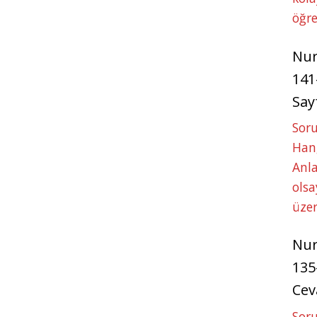
öğre
Nu
141
Say
Soru
Hang
Anla
ols
üze
Nu
135
Cev
Soru