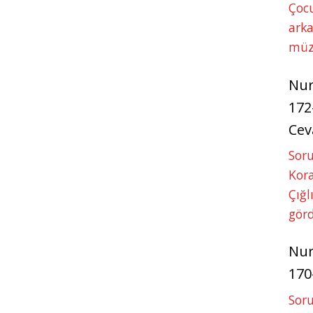
Çoc
arka
müz
Nu
172
Cev
Soru
Kora
Çığl
görd
Nu
170
Soru