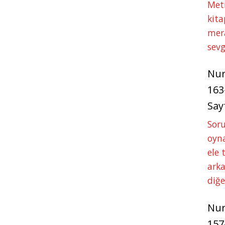
Met
kita
mer
sevg
Nu
163
Say
Soru
oyna
ele 
arka
diğ
Nu
157