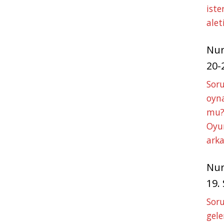
iste
alet
Nu
20-
Soru
oyna
mu?
Oyun
arka
Nu
19.
Soru
gele