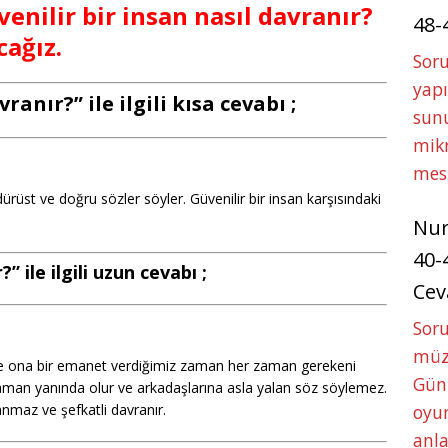
venilir bir insan nasıl davranır?
48-
cağız.
Soru
yapı
ranır?” ile ilgili kısa cevabı ;
sunu
mikr
mes
dürüst ve doğru sözler söyler. Güvenilir bir insan karşısındaki
Nu
40-
” ile ilgili uzun cevabı ;
Cev
Sor
müze
 ve ona bir emanet verdiğimiz zaman her zaman gerekeni
Gün
 zaman yanında olur ve arkadaşlarına asla yalan söz söylemez.
oyun
anmaz ve şefkatli davranır.
anla