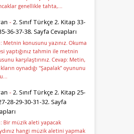
caklar genellikle tahta,…
ran
-
2. Sınıf Türkçe 2. Kitap 33-
35-36-37-38. Sayfa Cevapları
u: Metnin konusunu yazınız. Okuma
si yaptığınız tahmin ile metnin
sunu karşılaştırınız. Cevap: Metin,
kların oynadığı “Şapalak” oyununu
bu…
ran
-
2. Sınıf Türkçe 2. Kitap 25-
27-28-29-30-31-32. Sayfa
apları
: Bir müzik aleti yapacak
ydınız hangi müzik aletini yapmak