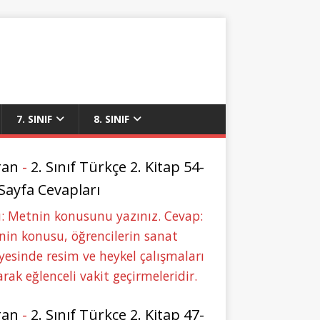
7. SINIF
8. SINIF
ran
-
2. Sınıf Türkçe 2. Kitap 54-
 Sayfa Cevapları
: Metnin konusunu yazınız. Cevap:
in konusu, öğrencilerin sanat
yesinde resim ve heykel çalışmaları
rak eğlenceli vakit geçirmeleridir.
ran
-
2. Sınıf Türkçe 2. Kitap 47-