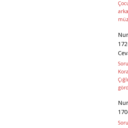
Çoc
arka
müz
Nu
172
Cev
Soru
Kora
Çığl
görd
Nu
170
Soru