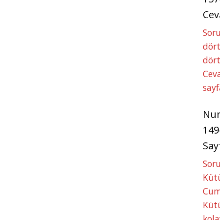
Cev
Soru
dört
dört
Ceva
sayf
Nu
149
Say
Soru
Kütü
Cum
Kütü
kola