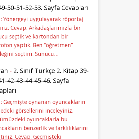
49-50-51-52-53. Sayfa Cevapları
: Yönergeyi uygulayarak röportaj
nız. Cevap: Arkadaşlarımızla bir
cu seçtik ve kartondan bir
ofon yaptık. Ben “öğretmen”
leğini seçtim. Sunucu…
ran
-
2. Sınıf Türkçe 2. Kitap 39-
41-42-43-44-45-46. Sayfa
apları
u: Geçmişte oynanan oyuncakların
deki görsellerini inceleyiniz.
ümüzdeki oyuncaklarla bu
cakların benzerlik ve farklılıklarını
tınız. Cevap: Geçmişteki