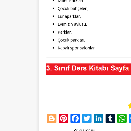
Millet Parkları
Çocuk bahçeleri,
Lunaparklar,
Evimizin avlusu,
Parklar,
Çocuk parkları,
Kapalı spor salonları
Bl
Pi
F
T
Li
T
o
n
a
w
n
u
ÖNCEKI