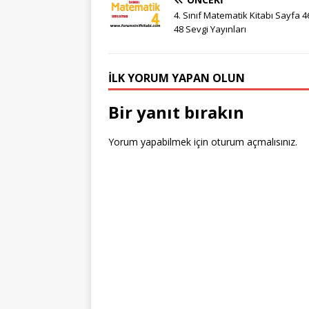
g
te
c
it
k
m
4. Sınıf Matematik Kitabı Sayfa 4
g
r
e
te
e
bl
48 Sevgi Yayınları
e
e
b
r
dI
r
r
st
o
n
İLK YORUM YAPAN OLUN
o
Bir yanıt bırakın
k
Yorum yapabilmek için
oturum açmalısınız
.