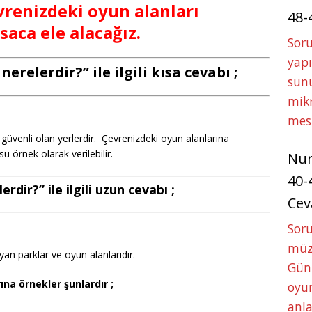
evrenizdeki oyun alanları
48-
saca ele alacağız.
Soru
yapı
erelerdir?” ile ilgili kısa cevabı ;
sunu
mikr
mes
 güvenli olan yerlerdir. Çevrenizdeki oyun alanlarına
su örnek olarak verilebilir.
Nu
40-
rdir?” ile ilgili uzun cevabı ;
Cev
Sor
müze
an parklar ve oyun alanlarıdır.
Gün
a örnekler şunlardır ;
oyun
anla