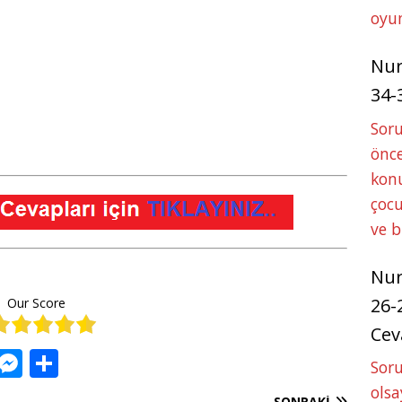
oyun
Nu
34-
Sor
önce
konu
çocu
ve 
Nu
26-
Our Score
Cev
W
M
S
Soru
h
e
h
olsa
SONRAKI