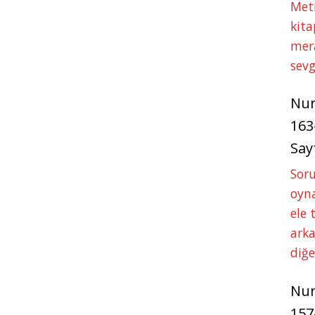
Met
kita
mer
sevg
Nu
163
Say
Soru
oyna
ele 
arka
diğ
Nu
157