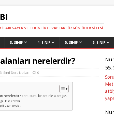
BI
ITABI SAYFA VE ETKINLIK CEVAPLARI ÖZGÜN ÖDEV SITESI.
3. SINIF
4. SINIF
5. SINIF
6. SINIF
alanları nerelerdir?
Nu
55.
3. Sınıf Ders Notları
0
Soru
Metn
atöl
ları nerelerdir? konusunu kısaca ele alacağız.
yapa
ili kısa cevabı ;
lgili uzun cevabı ;
Nu