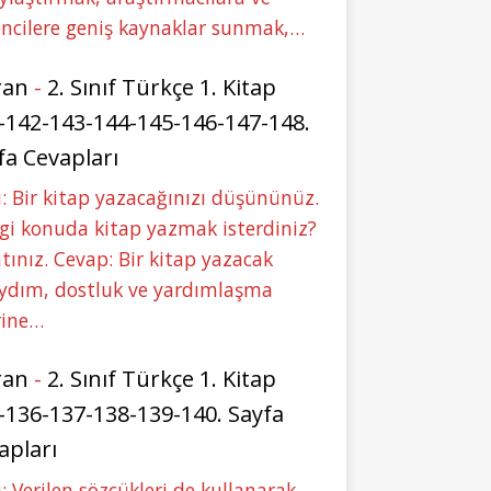
ncilere geniş kaynaklar sunmak,…
ran
-
2. Sınıf Türkçe 1. Kitap
-142-143-144-145-146-147-148.
fa Cevapları
: Bir kitap yazacağınızı düşününüz.
i konuda kitap yazmak isterdiniz?
tınız. Cevap: Bir kitap yazacak
aydım, dostluk ve yardımlaşma
rine…
ran
-
2. Sınıf Türkçe 1. Kitap
-136-137-138-139-140. Sayfa
apları
: Verilen sözcükleri de kullanarak