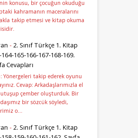
nin konusu, bir çocuğun okuduğu
ptaki kahramanın maceralarını
akla takip etmesi ve kitap okuma
isidir.
ran
-
2. Sınıf Türkçe 1. Kitap
-164-165-166-167-168-169.
fa Cevapları
: Yönergeleri takip ederek oyunu
yınız. Cevap: Arkadaşlarımızla el
tutuşup çember oluşturduk. Bir
daşımız bir sözcük söyledi,
erimiz o…
ran
-
2. Sınıf Türkçe 1. Kitap
-158-159-160-161-162. Sayfa