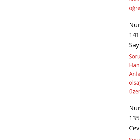
öğre
Nu
141
Say
Soru
Hang
Anla
ols
üze
Nu
135
Cev
Soru