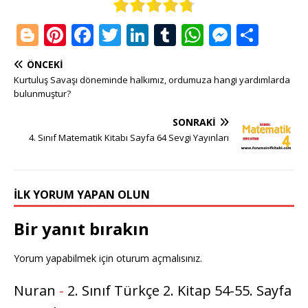
Bl
Pi
F
T
Li
T
W
M
S
o
n
a
w
n
u
h
e
h
ÖNCEKI
g
te
c
it
k
m
at
ss
ar
Kurtuluş Savaşı döneminde halkımız, ordumuza hangi yardımlarda
g
r
e
te
e
bl
s
e
e
bulunmuştur?
e
e
b
r
dI
r
A
n
SONRAKI
r
st
o
n
p
g
4. Sınıf Matematik Kitabı Sayfa 64 Sevgi Yayınları
o
p
e
k
r
İLK YORUM YAPAN OLUN
Bir yanıt bırakın
Yorum yapabilmek için
oturum açmalısınız
.
Nuran
-
2. Sınıf Türkçe 2. Kitap 54-55. Sayfa