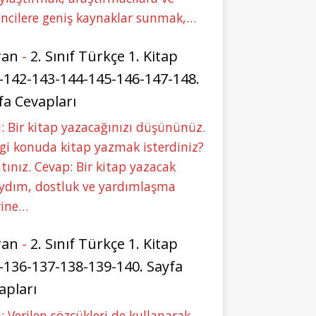
ncilere geniş kaynaklar sunmak,…
ran
-
2. Sınıf Türkçe 1. Kitap
-142-143-144-145-146-147-148.
fa Cevapları
: Bir kitap yazacağınızı düşününüz.
i konuda kitap yazmak isterdiniz?
tınız. Cevap: Bir kitap yazacak
aydım, dostluk ve yardımlaşma
rine…
ran
-
2. Sınıf Türkçe 1. Kitap
-136-137-138-139-140. Sayfa
apları
: Verilen sözcükleri de kullanarak