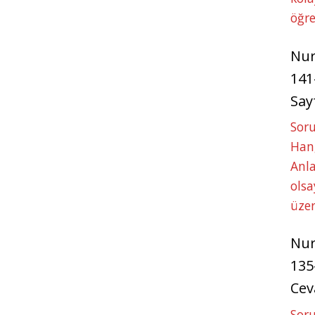
öğre
Nu
141
Say
Soru
Hang
Anla
ols
üze
Nu
135
Cev
Soru