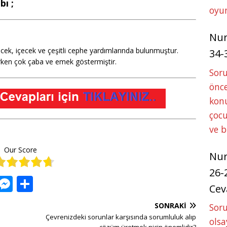
bı ;
oyun
Nu
ek, içecek ve çeşitli cephe yardımlarında bulunmuştur.
34-
rken çok çaba ve emek göstermiştir.
Sor
önce
konu
çocu
ve 
Our Score
Nu
26-
W
M
S
Cev
h
e
h
SONRAKI
Soru
at
ss
ar
Çevrenizdeki sorunlar karşısında sorumluluk alıp
olsa