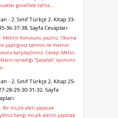
caklar genellikle tahta,…
ran
-
2. Sınıf Türkçe 2. Kitap 33-
35-36-37-38. Sayfa Cevapları
u: Metnin konusunu yazınız. Okuma
si yaptığınız tahmin ile metnin
sunu karşılaştırınız. Cevap: Metin,
kların oynadığı “Şapalak” oyununu
bu…
ran
-
2. Sınıf Türkçe 2. Kitap 25-
27-28-29-30-31-32. Sayfa
apları
: Bir müzik aleti yapacak
ydınız hangi müzik aletini yapmak