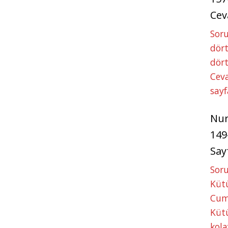
Cev
Soru
dört
dört
Ceva
sayf
Nu
149
Say
Soru
Kütü
Cum
Kütü
kola