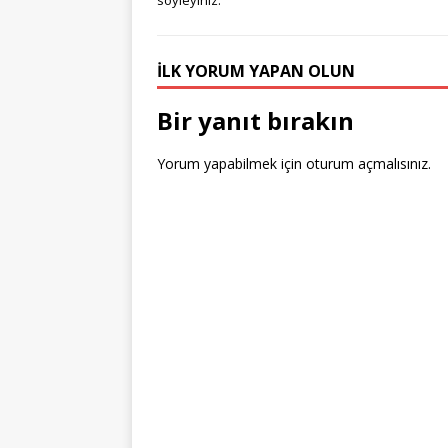
g
r
e
te
e
bl
söyleyiniz.
e
e
b
r
dI
r
r
st
o
n
İLK YORUM YAPAN OLUN
o
Bir yanıt bırakın
k
Yorum yapabilmek için
oturum açmalısınız
.