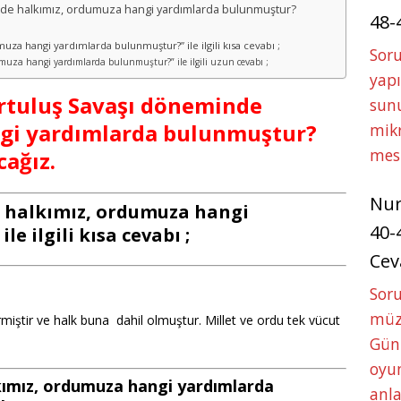
minde halkımız, ordumuza hangi yardımlarda bulunmuştur?
48-
a hangi yardımlarda bulunmuştur?” ile ilgili kısa cevabı ;
Soru
uza hangi yardımlarda bulunmuştur?” ile ilgili uzun cevabı ;
yapı
Kurtuluş Savaşı döneminde
sunu
gi yardımlarda bulunmuştur?
mikr
mes
cağız.
Nu
 halkımız, ordumuza hangi
40-
e ilgili kısa cevabı ;
Cev
Sor
müze
iştir ve halk buna dahil olmuştur. Millet ve ordu tek vücut
Gün
oyun
kımız, ordumuza hangi yardımlarda
anla