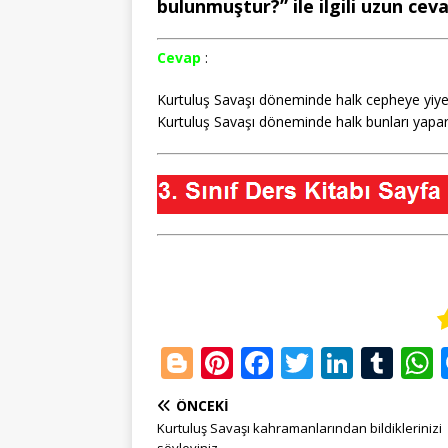
bulunmuştur?” ile ilgili uzun ceva
Cevap
:
Kurtuluş Savaşı döneminde halk cepheye yiyec
Kurtuluş Savaşı döneminde halk bunları yapa
Bl
Pi
F
T
Li
T
o
n
a
w
n
u
ÖNCEKI
g
te
c
it
k
m
Kurtuluş Savaşı kahramanlarından bildiklerinizi