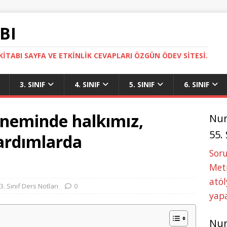
BI
ITABI SAYFA VE ETKINLIK CEVAPLARI ÖZGÜN ÖDEV SITESI.
3. SINIF
4. SINIF
5. SINIF
6. SINIF
öneminde halkımız,
Nu
55.
ardımlarda
Soru
Metn
atöl
3. Sınıf Ders Notları
0
yapa
Nu