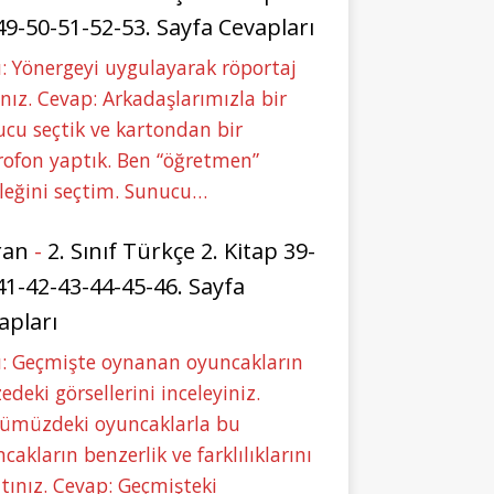
49-50-51-52-53. Sayfa Cevapları
: Yönergeyi uygulayarak röportaj
nız. Cevap: Arkadaşlarımızla bir
cu seçtik ve kartondan bir
ofon yaptık. Ben “öğretmen”
leğini seçtim. Sunucu…
ran
-
2. Sınıf Türkçe 2. Kitap 39-
41-42-43-44-45-46. Sayfa
apları
u: Geçmişte oynanan oyuncakların
deki görsellerini inceleyiniz.
ümüzdeki oyuncaklarla bu
cakların benzerlik ve farklılıklarını
tınız. Cevap: Geçmişteki