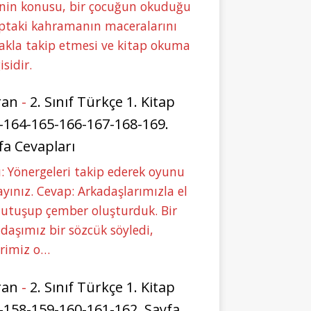
nin konusu, bir çocuğun okuduğu
ptaki kahramanın maceralarını
akla takip etmesi ve kitap okuma
isidir.
ran
-
2. Sınıf Türkçe 1. Kitap
-164-165-166-167-168-169.
fa Cevapları
: Yönergeleri takip ederek oyunu
yınız. Cevap: Arkadaşlarımızla el
tutuşup çember oluşturduk. Bir
daşımız bir sözcük söyledi,
erimiz o…
ran
-
2. Sınıf Türkçe 1. Kitap
-158-159-160-161-162. Sayfa