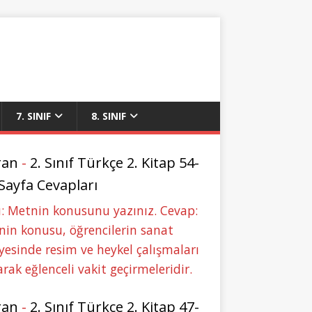
7. SINIF
8. SINIF
ran
-
2. Sınıf Türkçe 2. Kitap 54-
 Sayfa Cevapları
: Metnin konusunu yazınız. Cevap:
in konusu, öğrencilerin sanat
yesinde resim ve heykel çalışmaları
rak eğlenceli vakit geçirmeleridir.
ran
-
2. Sınıf Türkçe 2. Kitap 47-