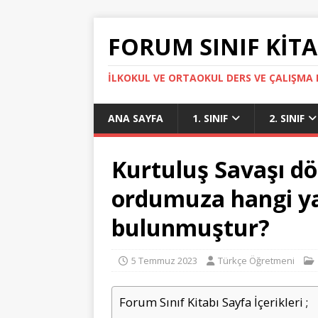
FORUM SINIF KITA
İLKOKUL VE ORTAOKUL DERS VE ÇALIŞMA K
ANA SAYFA
1. SINIF
2. SINIF
Kurtuluş Savaşı d
ordumuza hangi y
bulunmuştur?
5 Temmuz 2023
Türkçe Öğretmeni
Forum Sınıf Kitabı Sayfa İçerikleri ;