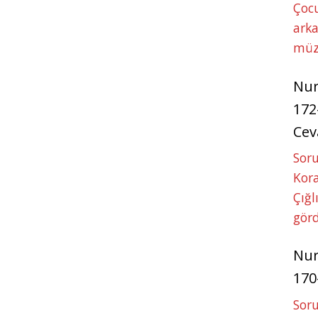
Çoc
arka
müz
Nu
172
Cev
Soru
Kora
Çığl
görd
Nu
170
Soru