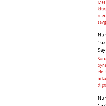
Met
kita
mer
sevg
Nu
163
Say
Soru
oyna
ele 
arka
diğ
Nu
157