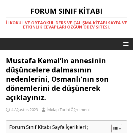
FORUM SINIF KITABI
İLKOKUL VE ORTAOKUL DERS VE ÇALIŞMA KITABI SAYFA VE
ETKINLIK CEVAPLARI ÖZGÜN ÖDEV SITESI.
Mustafa Kemal’in annesinin
düşüncelere dalmasının
nedenlerini, Osmanlı’nın son
dönemlerini de düşünerek
açıklayınız.
4 Ağustos 2023
İnkılap Tarihi Öğretmeni
Forum Sınıf Kitabı Sayfa İçerikleri ;