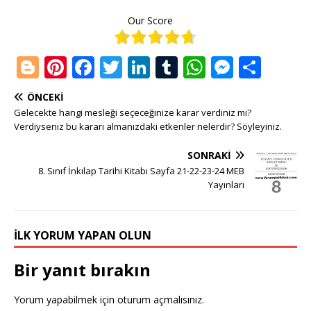
Our Score
Bl
Pi
F
T
Li
T
W
M
S
o
n
a
w
n
u
h
e
h
ÖNCEKI
g
te
c
it
k
m
at
ss
ar
Gelecekte hangi mesleği seçeceğinize karar verdiniz mi?
g
r
e
te
e
bl
s
e
e
Verdiyseniz bu kararı almanızdaki etkenler nelerdir? Söyleyiniz.
e
e
b
r
dI
r
A
n
SONRAKI
r
st
o
n
p
g
8. Sınıf İnkılap Tarihi Kitabı Sayfa 21-22-23-24 MEB
Yayınları
o
p
e
k
r
İLK YORUM YAPAN OLUN
Bir yanıt bırakın
Yorum yapabilmek için
oturum açmalısınız
.