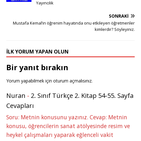
g
r
e
te
e
bl
s
e
e
Yayıncılık
e
e
b
r
dI
r
A
n
SONRAKI
r
st
o
n
p
g
Mustafa Kemal’in öğrenim hayatında onu etkileyen öğretmenler
kimlerdir? Söyleyiniz.
o
p
e
k
r
İLK YORUM YAPAN OLUN
Bir yanıt bırakın
Yorum yapabilmek için
oturum açmalısınız
.
Nuran
-
2. Sınıf Türkçe 2. Kitap 54-55. Sayfa
Cevapları
Soru: Metnin konusunu yazınız. Cevap: Metnin
konusu, öğrencilerin sanat atölyesinde resim ve
heykel çalışmaları yaparak eğlenceli vakit