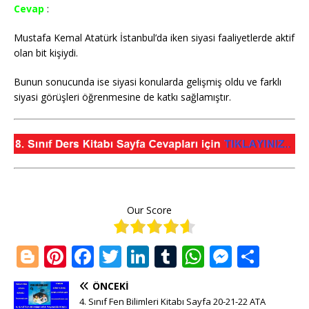
Cevap
:
Mustafa Kemal Atatürk İstanbul’da iken siyasi faaliyetlerde aktif
olan bit kişiydi.
Bunun sonucunda ise siyasi konularda gelişmiş oldu ve farklı
siyasi görüşleri öğrenmesine de katkı sağlamıştır.
Our Score
Bl
Pi
F
T
Li
T
W
M
S
o
n
a
w
n
u
h
e
h
ÖNCEKI
g
te
c
it
k
m
at
ss
ar
4. Sınıf Fen Bilimleri Kitabı Sayfa 20-21-22 ATA