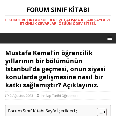
FORUM SINIF KITABI
İLKOKUL VE ORTAOKUL DERS VE ÇALIŞMA KITABI SAYFA VE
ETKINLIK CEVAPLARI ÖZGÜN ÖDEV SITESI.
Mustafa Kemal’in öğrencilik
yıllarının bir bölümünün
İstanbul’da geçmesi, onun siyasi
konularda gelişmesine nasıl bir
katkı sağlamıştır? Açıklayınız.
2 Ağustos 2023
İnkılap Tarihi Öğretmeni
Forum Sınıf Kitabı Sayfa İçerikleri ;