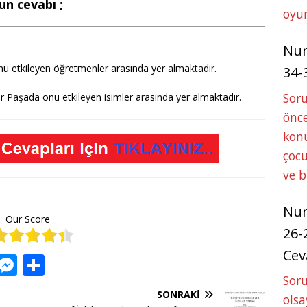
zun cevabı ;
oyun
Nu
u etkileyen öğretmenler arasında yer almaktadır.
34-
Sor
 Paşada onu etkileyen isimler arasında yer almaktadır.
önce
konu
çocu
ve 
Nu
Our Score
26-
Cev
W
M
S
h
e
h
Soru
SONRAKI
olsa