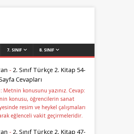
7. SINIF
8. SINIF
ran
-
2. Sınıf Türkçe 2. Kitap 54-
 Sayfa Cevapları
: Metnin konusunu yazınız. Cevap:
in konusu, öğrencilerin sanat
yesinde resim ve heykel çalışmaları
rak eğlenceli vakit geçirmeleridir.
ran
-
2. Sınıf Türkçe 2. Kitap 47-