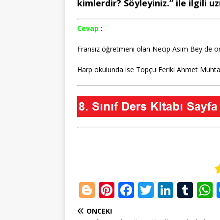
kimlerdir? Söyleyiniz.” ile ilgili u
Cevap
:
Fransız öğretmeni olan Necip Asım Bey de on
Harp okulunda ise Topçu Feriki Ahmet Muhtar
Bl
Pi
F
T
Li
T
o
n
a
w
n
u
ÖNCEKI