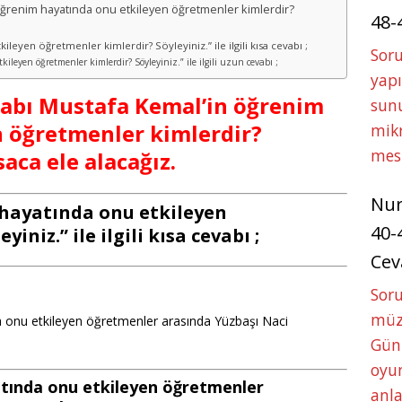
in öğrenim hayatında onu etkileyen öğretmenler kimlerdir?
48-
eyen öğretmenler kimlerdir? Söyleyiniz.” ile ilgili kısa cevabı ;
Soru
leyen öğretmenler kimlerdir? Söyleyiniz.” ile ilgili uzun cevabı ;
yapı
Kitabı Mustafa Kemal’in öğrenim
sunu
n öğretmenler kimlerdir?
mikr
mes
aca ele alacağız.
Nu
hayatında onu etkileyen
40-
niz.” ile ilgili kısa cevabı ;
Cev
Sor
müze
 onu etkileyen öğretmenler arasında Yüzbaşı Naci
Gün
oyun
tında onu etkileyen öğretmenler
anla