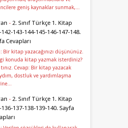
ncilere geniş kaynaklar sunmak,…
ran
-
2. Sınıf Türkçe 1. Kitap
-142-143-144-145-146-147-148.
fa Cevapları
: Bir kitap yazacağınızı düşününüz.
i konuda kitap yazmak isterdiniz?
tınız. Cevap: Bir kitap yazacak
aydım, dostluk ve yardımlaşma
rine…
ran
-
2. Sınıf Türkçe 1. Kitap
-136-137-138-139-140. Sayfa
apları
: Verilen sözcükleri de kullanarak