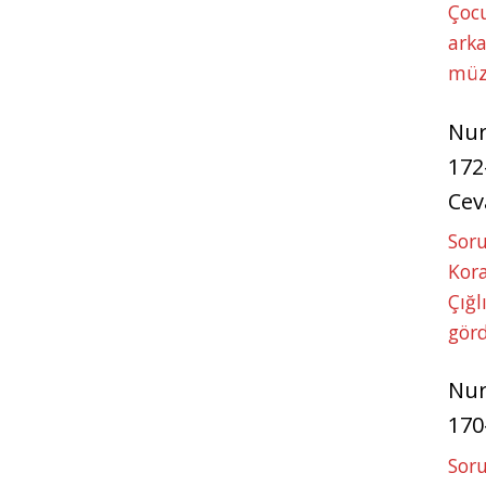
Çoc
arka
müz
Nu
172
Cev
Soru
Kora
Çığl
görd
Nu
170
Soru