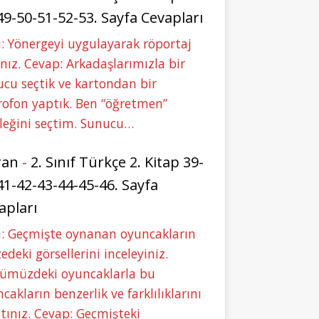
49-50-51-52-53. Sayfa Cevapları
: Yönergeyi uygulayarak röportaj
nız. Cevap: Arkadaşlarımızla bir
cu seçtik ve kartondan bir
ofon yaptık. Ben “öğretmen”
leğini seçtim. Sunucu…
ran
-
2. Sınıf Türkçe 2. Kitap 39-
41-42-43-44-45-46. Sayfa
apları
u: Geçmişte oynanan oyuncakların
deki görsellerini inceleyiniz.
ümüzdeki oyuncaklarla bu
cakların benzerlik ve farklılıklarını
tınız. Cevap: Geçmişteki