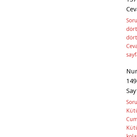
Cev
Soru
dört
dört
Ceva
sayf
Nu
149
Say
Soru
Kütü
Cum
Kütü
kola