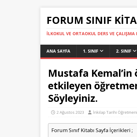
FORUM SINIF KITA
İLKOKUL VE ORTAOKUL DERS VE ÇALIŞMA K
ANA SAYFA
1. SINIF
2. SINIF
Mustafa Kemal’in 
etkileyen öğretmen
Söyleyiniz.
2 Ağustos 2023
İnkılap Tarihi Öğretmen
Forum Sınıf Kitabı Sayfa İçerikleri ;