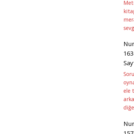
Met
kita
mer
sevg
Nu
163
Say
Soru
oyna
ele 
arka
diğ
Nu
157