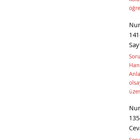
öğre
Nu
141
Say
Soru
Hang
Anla
ols
üze
Nu
135
Cev
Soru