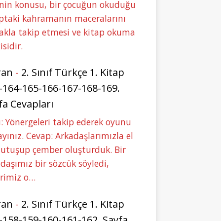
nin konusu, bir çocuğun okuduğu
ptaki kahramanın maceralarını
akla takip etmesi ve kitap okuma
isidir.
ran
-
2. Sınıf Türkçe 1. Kitap
-164-165-166-167-168-169.
fa Cevapları
: Yönergeleri takip ederek oyunu
yınız. Cevap: Arkadaşlarımızla el
tutuşup çember oluşturduk. Bir
daşımız bir sözcük söyledi,
erimiz o…
ran
-
2. Sınıf Türkçe 1. Kitap
-158-159-160-161-162. Sayfa