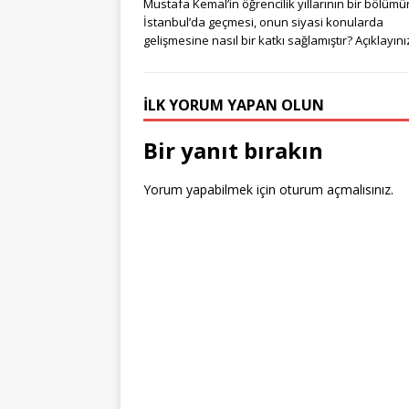
g
te
c
it
k
m
Mustafa Kemal’in öğrencilik yıllarının bir bölüm
g
r
e
te
e
bl
İstanbul’da geçmesi, onun siyasi konularda
gelişmesine nasıl bir katkı sağlamıştır? Açıklayını
e
e
b
r
dI
r
r
st
o
n
İLK YORUM YAPAN OLUN
o
k
Bir yanıt bırakın
Yorum yapabilmek için
oturum açmalısınız
.