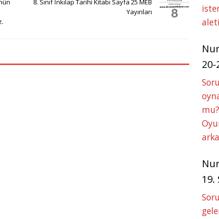
at
ss
ar
ünün
8. Sınıf İnkılap Tarihi Kitabı Sayfa 25 MEB
iste
s
e
e
Yayınları
alet
z.
A
n
p
g
Nu
p
e
20-
r
Soru
oyna
mu?
Oyun
arka
Nu
19.
Soru
gele