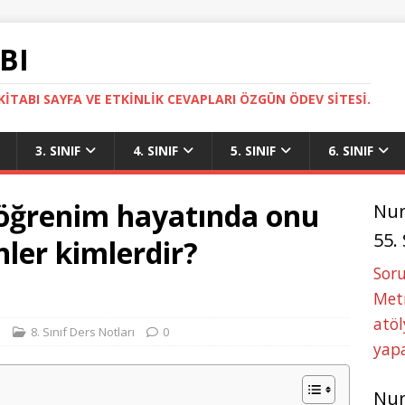
BI
ITABI SAYFA VE ETKINLIK CEVAPLARI ÖZGÜN ÖDEV SITESI.
3. SINIF
4. SINIF
5. SINIF
6. SINIF
öğrenim hayatında onu
Nu
55.
ler kimlerdir?
Soru
Metn
atöl
i
8. Sınıf Ders Notları
0
yapa
Nu