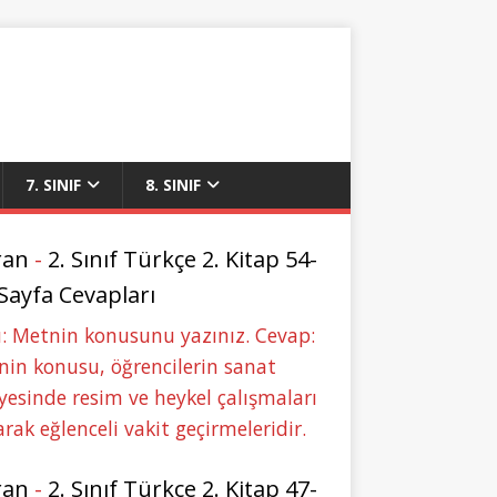
7. SINIF
8. SINIF
ran
-
2. Sınıf Türkçe 2. Kitap 54-
 Sayfa Cevapları
: Metnin konusunu yazınız. Cevap:
in konusu, öğrencilerin sanat
yesinde resim ve heykel çalışmaları
rak eğlenceli vakit geçirmeleridir.
ran
-
2. Sınıf Türkçe 2. Kitap 47-