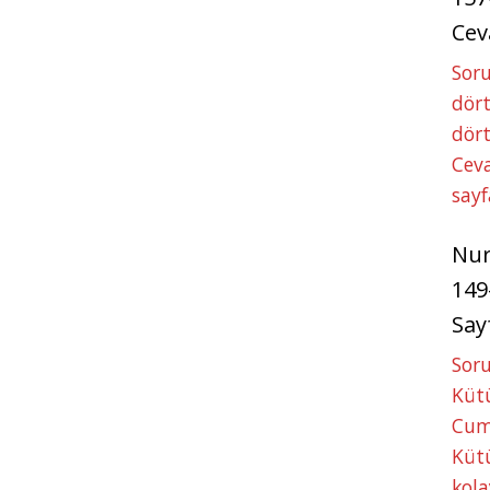
Cev
Soru
dört
dört
Ceva
sayf
Nu
149
Say
Soru
Kütü
Cum
Kütü
kola