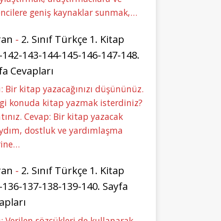
ncilere geniş kaynaklar sunmak,…
ran
-
2. Sınıf Türkçe 1. Kitap
-142-143-144-145-146-147-148.
fa Cevapları
: Bir kitap yazacağınızı düşününüz.
i konuda kitap yazmak isterdiniz?
tınız. Cevap: Bir kitap yazacak
aydım, dostluk ve yardımlaşma
rine…
ran
-
2. Sınıf Türkçe 1. Kitap
-136-137-138-139-140. Sayfa
apları
: Verilen sözcükleri de kullanarak