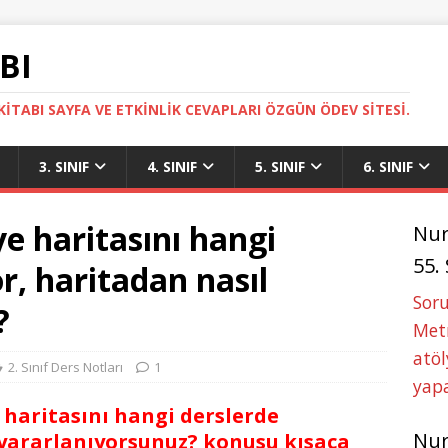
BI
ITABI SAYFA VE ETKINLIK CEVAPLARI ÖZGÜN ÖDEV SITESI.
3. SINIF
4. SINIF
5. SINIF
6. SINIF
ye haritasını hangi
Nu
55.
r, haritadan nasıl
Soru
?
Metn
atöl
2. Sınıf Ders Notları
1
yapa
e haritasını hangi derslerde
Nu
 yararlanıyorsunuz? konusu kısaca