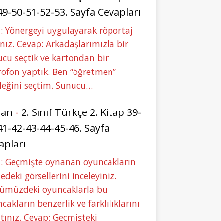
49-50-51-52-53. Sayfa Cevapları
: Yönergeyi uygulayarak röportaj
nız. Cevap: Arkadaşlarımızla bir
cu seçtik ve kartondan bir
ofon yaptık. Ben “öğretmen”
leğini seçtim. Sunucu…
ran
-
2. Sınıf Türkçe 2. Kitap 39-
41-42-43-44-45-46. Sayfa
apları
u: Geçmişte oynanan oyuncakların
deki görsellerini inceleyiniz.
ümüzdeki oyuncaklarla bu
cakların benzerlik ve farklılıklarını
tınız. Cevap: Geçmişteki