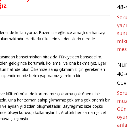
ğız.
48-
Soru
yapı
r dersinde kullanıyoruz. Bazen ise eğlence amaçlı da haritayı
sunu
 bulunmaktadır. Haritada ülkelerin ve denizlerin nerede
mikr
mes
ritasından bahsetmişken biraz da Türkiye’den bahsedelim.
den geldiğince korumalı, kollamalı ve ona bakmalıyız. Eğer
Nu
tün halinde olur. Ülkemize sahip çıkmamız için gerekenleri
40-
bilinçlendirmemiz bizim yapmamız gereken bir
Cev
Sor
izi ve kültürümüzü de korumamız çok ama çok önemli bir
mızdır. Ona her zaman sahip çıkmamız çok ama çok önemli bir
müze
en ve aydan yıldızdan oluşmaktadır. Bayrağımız bize coşku
Gün
ince ülkeyi koruyup kollamışlardır. Atatürk her zaman güzel
oyun
maya çalışmıştır.
anla