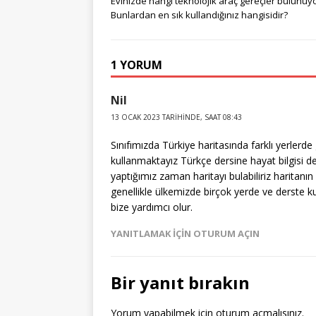
Evinizde hangi teknolojik araç gereçler bulunuy
g
r
e
te
e
bl
Bunlardan en sık kullandığınız hangisidir?
e
e
b
r
dI
r
r
st
o
n
1 YORUM
o
Nil
k
13 OCAK 2023 TARIHINDE, SAAT 08:43
Sınıfımızda Türkiye haritasında farklı yerlerd
kullanmaktayız Türkçe dersine hayat bilgisi d
yaptığımız zaman haritayı bulabiliriz haritanın ku
genellikle ülkemizde birçok yerde ve derste kul
bize yardımcı olur.
YANITLAMAK IÇIN OTURUM AÇIN
Bir yanıt bırakın
Yorum yapabilmek için
oturum açmalısınız
.