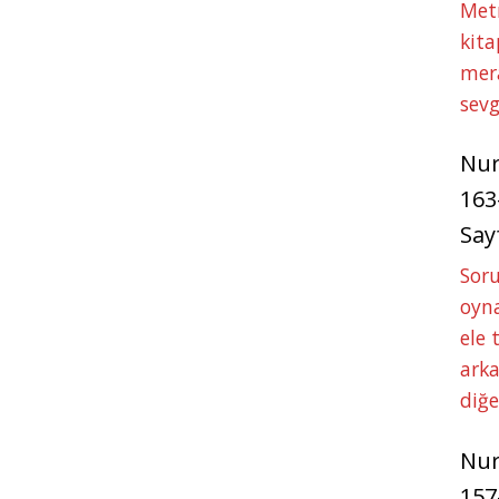
Met
kita
mer
sevg
Nu
163
Say
Soru
oyna
ele 
arka
diğ
Nu
157