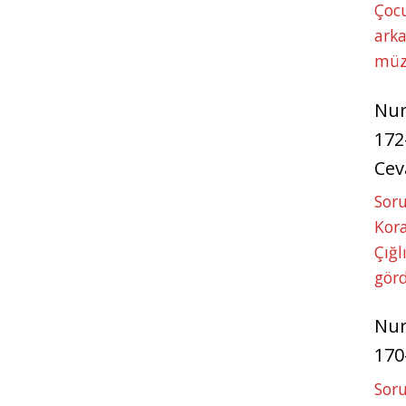
Çoc
arka
müz
Nu
172
Cev
Soru
Kora
Çığl
görd
Nu
170
Soru