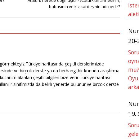
or?
Atatürk nerede doğmuştur? Atatürk’ün annesinin,
iste
s
e
e
babasının ve kız kardeşinin adı nedir?
alet
A
n
p
g
Nu
p
e
20-
r
Soru
oyna
e görmekteyiz Türkiye haritasında çeşitli derslerimizde
mu?
ersinde ve birçok derste ya da herhangi bir konuda araştırma
llanım alanları çeşitli bilgileri bize verir Türkiye haritası
Oyun
lanılır sınıfımızda da belirli yerlerde bulunur ve birçok derste
arka
Nu
19.
Soru
gele