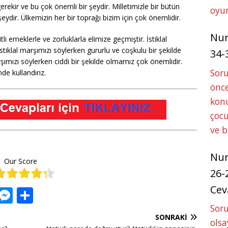
ekir ve bu çok önemli bir şeydir. Milletimizle bir bütün
oyun
ydir. Ülkemizin her bir toprağı bizim için çok önemlidir.
Nu
li emeklerle ve zorluklarla elimize geçmiştir. İstiklal
stiklal marşımızı söylerken gururlu ve coşkulu bir şekilde
34-
şımızı söylerken ciddi bir şekilde olmamız çok önemlidir.
Sor
nde kullandırız.
önce
konu
çocu
ve 
Nu
Our Score
26-
Cev
W
M
S
h
e
h
Soru
SONRAKI
olsa
at
ss
ar