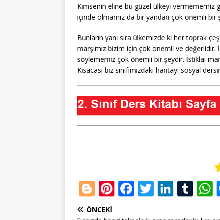
Kimsenin eline bu güzel ülkeyi vermememiz ger
içinde olmamız da bir yandan çok önemli bir şe
Bunların yanı sıra ülkemizde ki her toprak çeşit
marşımız bizim için çok önemli ve değerlidir. İ
söylememiz çok önemli bir şeydir. İstiklal mar
Kısacası biz sınıfımızdaki haritayı sosyal dersi
Bl
Pi
F
T
Li
T
o
n
a
w
n
u
ÖNCEKI
g
te
c
it
k
m