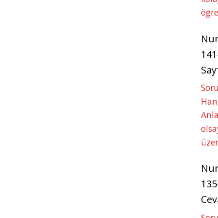
öğre
Nu
141
Say
Soru
Hang
Anla
ols
üze
Nu
135
Cev
Soru