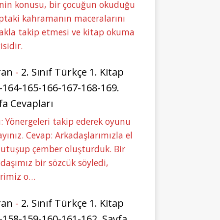
nin konusu, bir çocuğun okuduğu
ptaki kahramanın maceralarını
akla takip etmesi ve kitap okuma
isidir.
ran
-
2. Sınıf Türkçe 1. Kitap
-164-165-166-167-168-169.
fa Cevapları
: Yönergeleri takip ederek oyunu
yınız. Cevap: Arkadaşlarımızla el
tutuşup çember oluşturduk. Bir
daşımız bir sözcük söyledi,
erimiz o…
ran
-
2. Sınıf Türkçe 1. Kitap
-158-159-160-161-162. Sayfa