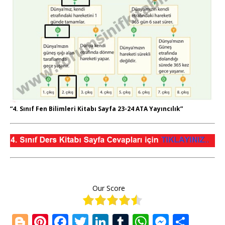
“4. Sınıf Fen Bilimleri Kitabı Sayfa 23-24 ATA Yayıncılık”
Our Score
Bl
Pi
F
T
Li
T
W
M
S