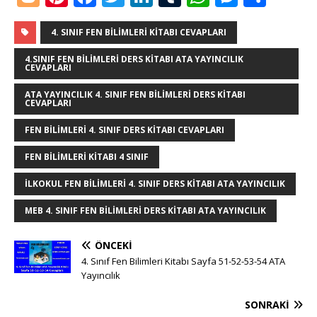
o
n
a
w
n
u
h
e
h
g
te
c
it
k
m
at
ss
ar
4. SINIF FEN BILIMLERI KITABI CEVAPLARI
g
r
e
te
e
bl
s
e
e
4.SINIF FEN BILIMLERI DERS KITABI ATA YAYINCILIK
CEVAPLARI
e
e
b
r
dI
r
A
n
ATA YAYINCILIK 4. SINIF FEN BILIMLERI DERS KITABI
r
st
o
n
p
g
CEVAPLARI
o
p
e
FEN BILIMLERI 4. SINIF DERS KITABI CEVAPLARI
k
r
FEN BILIMLERI KITABI 4 SINIF
ILKOKUL FEN BILIMLERI 4. SINIF DERS KITABI ATA YAYINCILIK
MEB 4. SINIF FEN BILIMLERI DERS KITABI ATA YAYINCILIK
ÖNCEKI
4. Sınıf Fen Bilimleri Kitabı Sayfa 51-52-53-54 ATA
Yayıncılık
SONRAKI