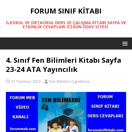
FORUM SINIF KITABI
İLKOKUL VE ORTAOKUL DERS VE ÇALIŞMA KITABI SAYFA VE
ETKINLIK CEVAPLARI ÖZGÜN ÖDEV SITESI.
4. Sınıf Fen Bilimleri Kitabı Sayfa
23-24 ATA Yayıncılık
31 Temmuz 2023
Fen Bilimleri Ogretmeni