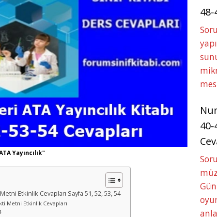
48-
Soru
yapı
sunu
mikr
mes
Nu
40-
Cev
 ATA Yayıncılık"
Sor
müze
Gün
i Metni Etkinlik Cevapları Sayfa 51, 52, 53, 54
oyun
kti Metni Etkinlik Cevapları
anla
4