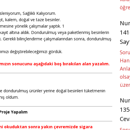
öğre
sleniyorum, Sağlıklı Kalıyorum.
t, kalem, doğal ve taze besinler.
Nu
rilmesine yönelik çalışmalar yaptık. 1
141
 kayıt altına aldık. Dondurulmuş veya paketlenmiş besinlerin
dık. Gerekli bilinçlendirme çalışmalarından sonra, dondurulmuş
Say
ımızı değiştirebileceğimizi gördük.
Soru
Hang
rımızın sonucunu aşağıdaki boş bırakılan alan yazalım.
Anla
ols
üze
 dondurulmuş ürünler yerine doğal besinleri tüketmenin
rmış oldum.
Nu
135
Proje Yapalım
Cev
ğini okuduktan sonra yakın çevremizde sigara
Soru