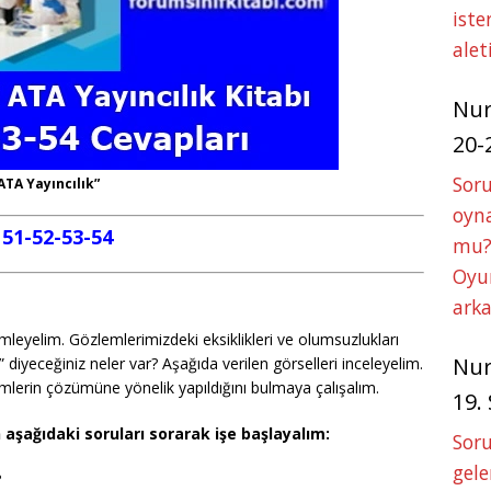
iste
alet
Nu
20-
Soru
 ATA Yayıncılık”
oyna
a 51-52-53-54
mu?
Oyun
arka
mleyelim. Gözlemlerimizdeki eksiklikleri ve olumsuzlukları
Nu
 diyeceğiniz neler var? Aşağıda verilen görselleri inceleyelim.
lemlerin çözümüne yönelik yapıldığını bulmaya çalışalım.
19.
aşağıdaki soruları sorarak işe başlayalım:
Soru
gele
?