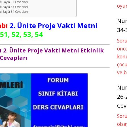
abı Sayfa 52 Cevapları
oyun
abı Sayfa 53 Cevapları
abı Sayfa 54 Cevapları
Nu
abı
2. Ünite
Proje Vakti Metni
34-
51, 52, 53, 54
Sor
önce
bı 2. Ünite Proje Vakti Metni Etkinlik
konu
Cevapları
çocu
ve 
Nu
26-
Cev
Soru
olsa