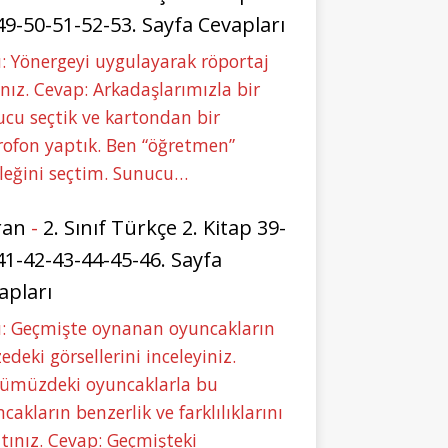
49-50-51-52-53. Sayfa Cevapları
: Yönergeyi uygulayarak röportaj
nız. Cevap: Arkadaşlarımızla bir
cu seçtik ve kartondan bir
ofon yaptık. Ben “öğretmen”
leğini seçtim. Sunucu…
ran
-
2. Sınıf Türkçe 2. Kitap 39-
41-42-43-44-45-46. Sayfa
apları
u: Geçmişte oynanan oyuncakların
deki görsellerini inceleyiniz.
ümüzdeki oyuncaklarla bu
cakların benzerlik ve farklılıklarını
tınız. Cevap: Geçmişteki