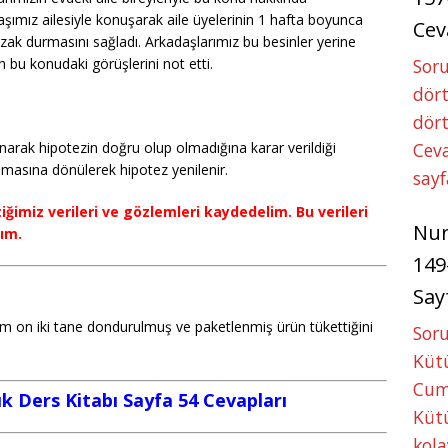
aşımız ailesiyle konuşarak aile üyelerinin 1 hafta boyunca
Cev
k durmasını sağladı. Arkadaşlarımız bu besinler yerine
nin bu konudaki görüşlerini not etti.
Soru
dört
dört
arak hipotezin doğru olup olmadığına karar verildiği
Ceva
amasına dönülerek hipotez yenilenir.
sayf
ğimiz verileri ve gözlemleri kaydedelim. Bu verileri
Nu
ım.
149
Say
m on iki tane dondurulmuş ve paketlenmiş ürün tükettiğini
Soru
Kütü
Cum
lık Ders Kitabı Sayfa 54 Cevapları
Kütü
kola