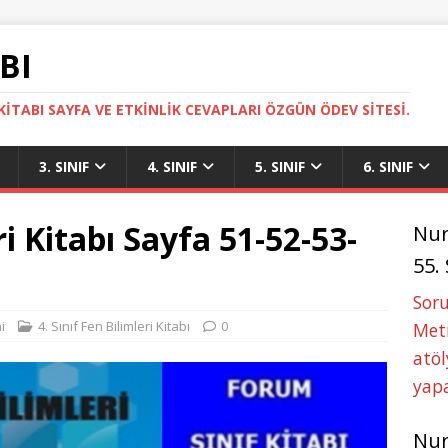
BI
ITABI SAYFA VE ETKINLIK CEVAPLARI ÖZGÜN ÖDEV SITESI.
3. SINIF
4. SINIF
5. SINIF
6. SINIF
ri Kitabı Sayfa 51-52-53-
Nu
55.
Soru
i
4. Sınıf Fen Bilimleri Kitabı
0
Metn
atöl
yapa
Nu