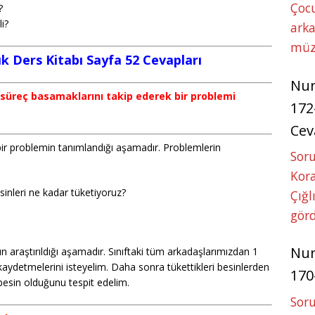
Çoc
?
i?
arka
müz
lık Ders Kitabı Sayfa 52 Cevapları
Nu
sel süreç basamaklarını takip ederek bir problemi
172
Cev
ir problemin tanımlandığı aşamadır. Problemlerin
Soru
Kora
inleri ne kadar tüketiyoruz?
Çığl
görd
Nu
ın araştırıldığı aşamadır. Sınıftaki tüm arkadaşlarımızdan 1
 kaydetmelerini isteyelim. Daha sonra tükettikleri besinlerden
170
esin olduğunu tespit edelim.
Soru