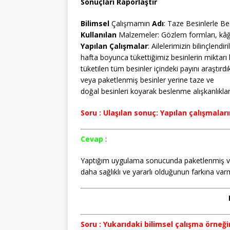
Sonuçları Raporlaştır
Bilimsel
Çalışmamın
Adı
: Taze Besinlerle Be
Kullanılan
Malzemeler: Gözlem formları, kâğı
Yapılan Çalışmalar
: Ailelerimizin bilinçlendi
hafta boyunca tükettiğimiz besinlerin miktarı
tüketilen tüm besinler içindeki payını araştır
veya paketlenmiş besinler yerine taze ve
doğal besinleri koyarak beslenme alışkanlıklar
Soru : Ulaşılan sonuç: Yapılan çalışmala
Cevap
:
Yaptığım uygulama sonucunda paketlenmiş ve
daha sağlıklı ve yararlı olduğunun farkına va
Soru : Yukarıdaki bilimsel çalışma örne