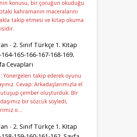
nin konusu, bir çocuğun okuduğu
ptaki kahramanın maceralarını
akla takip etmesi ve kitap okuma
isidir.
ran
-
2. Sınıf Türkçe 1. Kitap
-164-165-166-167-168-169.
fa Cevapları
: Yönergeleri takip ederek oyunu
yınız. Cevap: Arkadaşlarımızla el
tutuşup çember oluşturduk. Bir
daşımız bir sözcük söyledi,
erimiz o…
ran
-
2. Sınıf Türkçe 1. Kitap
-158-159-160-161-162. Sayfa