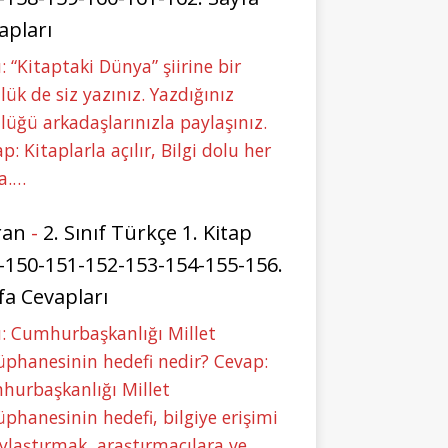
apları
: “Kitaptaki Dünya” şiirine bir
lük de siz yazınız. Yazdığınız
lüğü arkadaşlarınızla paylaşınız.
p: Kitaplarla açılır, Bilgi dolu her
a.…
ran
-
2. Sınıf Türkçe 1. Kitap
-150-151-152-153-154-155-156.
fa Cevapları
: Cumhurbaşkanlığı Millet
phanesinin hedefi nedir? Cevap:
hurbaşkanlığı Millet
phanesinin hedefi, bilgiye erişimi
ylaştırmak, araştırmacılara ve