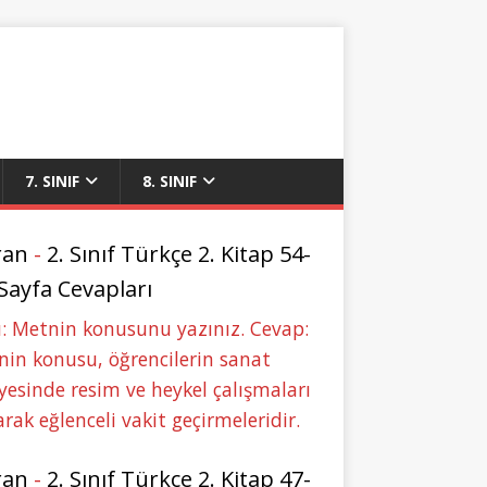
7. SINIF
8. SINIF
ran
-
2. Sınıf Türkçe 2. Kitap 54-
 Sayfa Cevapları
: Metnin konusunu yazınız. Cevap:
in konusu, öğrencilerin sanat
yesinde resim ve heykel çalışmaları
rak eğlenceli vakit geçirmeleridir.
ran
-
2. Sınıf Türkçe 2. Kitap 47-