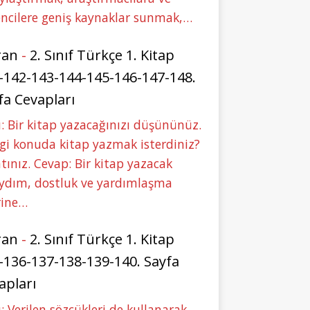
ncilere geniş kaynaklar sunmak,…
ran
-
2. Sınıf Türkçe 1. Kitap
-142-143-144-145-146-147-148.
fa Cevapları
: Bir kitap yazacağınızı düşününüz.
i konuda kitap yazmak isterdiniz?
tınız. Cevap: Bir kitap yazacak
aydım, dostluk ve yardımlaşma
rine…
ran
-
2. Sınıf Türkçe 1. Kitap
-136-137-138-139-140. Sayfa
apları
: Verilen sözcükleri de kullanarak