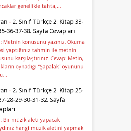
caklar genellikle tahta,…
ran
-
2. Sınıf Türkçe 2. Kitap 33-
35-36-37-38. Sayfa Cevapları
u: Metnin konusunu yazınız. Okuma
si yaptığınız tahmin ile metnin
sunu karşılaştırınız. Cevap: Metin,
kların oynadığı “Şapalak” oyununu
bu…
ran
-
2. Sınıf Türkçe 2. Kitap 25-
27-28-29-30-31-32. Sayfa
apları
: Bir müzik aleti yapacak
ydınız hangi müzik aletini yapmak