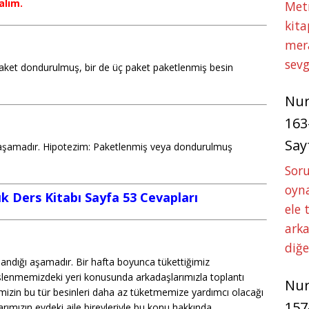
alım.
Met
kita
mer
sevg
ket dondurulmuş, bir de üç paket paketlenmiş besin
Nu
163
Say
ı aşamadır. Hipotezim: Paketlenmiş veya dondurulmuş
Soru
oyna
lık Ders Kitabı Sayfa 53 Cevapları
ele 
arka
diğ
rlandığı aşamadır. Bir hafta boyunca tükettiğimiz
lenmemizdeki yeri konusunda arkadaşlarımızla toplantı
Nu
emizin bu tür besinleri daha az tüketmemize yardımcı olacağı
157
arımızın evdeki aile bireyleriyle bu konu hakkında