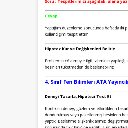
Soru : Tespitlerimizi aşağıdaki alana yaz
Cevap
:
Yaptığım düzenleme sonucunda haftada iki pa
kullandığımı tespit ettim.
Hipotez Kur ve Değişkenleri Belirle
Problemin çözümüyle ilgili tahminin yapıldığ
besinleri tüketmeden de beslenebiliriz.
4. Sınıf Fen Bilimleri ATA Yayıncı
Deneyi Tasarla, Hipotezi Test Et
Kontrollü deney, gözlem ve etkinliklerin tasa
dondurulmuş veya paketlenmiş besinlerin bes
yaptık. Beslenme alışkanlıklarımızı değiştirm
konusunda fikir birliğine vardık. Tüm arkadaşl