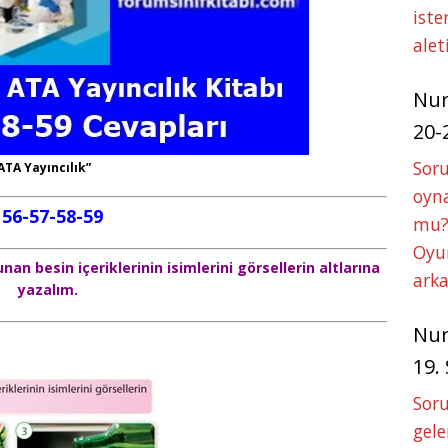
iste
alet
Nu
20-
Soru
 ATA Yayıncılık”
oyna
a 56-57-58-59
mu?
Oyun
an besin içeriklerinin isimlerini görsellerin altlarına
arka
yazalım.
Nu
19.
Soru
gele