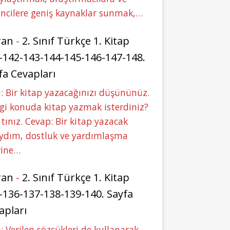
ncilere geniş kaynaklar sunmak,…
ran
-
2. Sınıf Türkçe 1. Kitap
-142-143-144-145-146-147-148.
fa Cevapları
: Bir kitap yazacağınızı düşününüz.
i konuda kitap yazmak isterdiniz?
tınız. Cevap: Bir kitap yazacak
aydım, dostluk ve yardımlaşma
rine…
ran
-
2. Sınıf Türkçe 1. Kitap
-136-137-138-139-140. Sayfa
apları
: Verilen sözcükleri de kullanarak