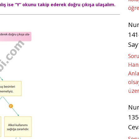
nlış ise “Y” okunu takip ederek doğru çıkışa ulaşalım.
öğre
Nu
141
Say
Soru
Hang
Anla
ols
üze
Nu
135
Cev
Soru