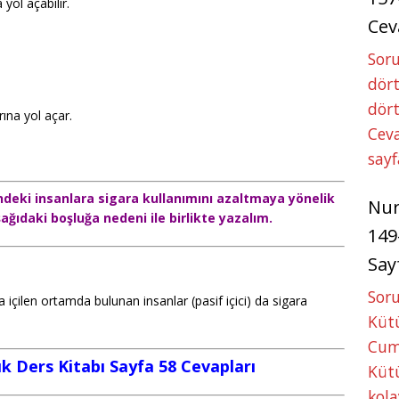
yol açabilir.
Cev
Soru
dört
dört
rına yol açar.
Ceva
sayf
ndeki insanlara sigara kullanımını azaltmaya yönelik
Nu
ağıdaki boşluğa nedeni ile birlikte yazalım.
149
Say
Soru
 içilen ortamda bulunan insanlar (pasif içici) da sigara
Kütü
Cum
lık Ders Kitabı Sayfa 58 Cevapları
Kütü
kola