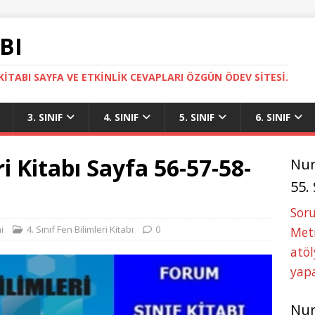
BI
ITABI SAYFA VE ETKINLIK CEVAPLARI ÖZGÜN ÖDEV SITESI.
3. SINIF
4. SINIF
5. SINIF
6. SINIF
ri Kitabı Sayfa 56-57-58-
Nu
55.
Soru
i
4. Sınıf Fen Bilimleri Kitabı
0
Metn
atöl
yapa
Nu