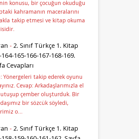
nin konusu, bir çocuğun okuduğu
ptaki kahramanın maceralarını
akla takip etmesi ve kitap okuma
isidir.
ran
-
2. Sınıf Türkçe 1. Kitap
-164-165-166-167-168-169.
fa Cevapları
: Yönergeleri takip ederek oyunu
yınız. Cevap: Arkadaşlarımızla el
tutuşup çember oluşturduk. Bir
daşımız bir sözcük söyledi,
erimiz o…
ran
-
2. Sınıf Türkçe 1. Kitap
-158-159-160-161-162. Sayfa