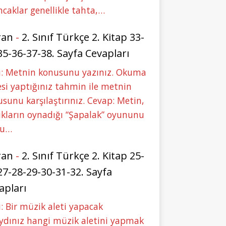
caklar genellikle tahta,…
ran
-
2. Sınıf Türkçe 2. Kitap 33-
35-36-37-38. Sayfa Cevapları
u: Metnin konusunu yazınız. Okuma
si yaptığınız tahmin ile metnin
sunu karşılaştırınız. Cevap: Metin,
kların oynadığı “Şapalak” oyununu
bu…
ran
-
2. Sınıf Türkçe 2. Kitap 25-
27-28-29-30-31-32. Sayfa
apları
: Bir müzik aleti yapacak
ydınız hangi müzik aletini yapmak