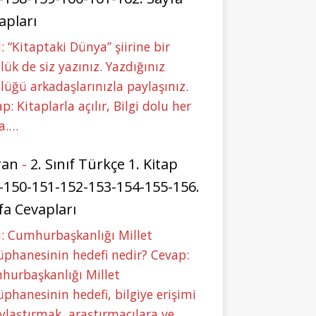
apları
: “Kitaptaki Dünya” şiirine bir
lük de siz yazınız. Yazdığınız
lüğü arkadaşlarınızla paylaşınız.
p: Kitaplarla açılır, Bilgi dolu her
a.…
ran
-
2. Sınıf Türkçe 1. Kitap
-150-151-152-153-154-155-156.
fa Cevapları
: Cumhurbaşkanlığı Millet
phanesinin hedefi nedir? Cevap:
hurbaşkanlığı Millet
phanesinin hedefi, bilgiye erişimi
ylaştırmak, araştırmacılara ve