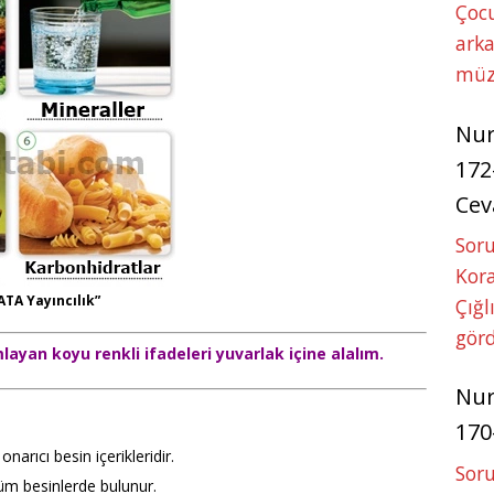
Çoc
arka
müz
Nu
172
Cev
Soru
Kora
 ATA Yayıncılık”
Çığl
görd
ayan koyu renkli ifadeleri yuvarlak içine alalım.
Nu
170
onarıcı besin içerikleridir.
Soru
tüm besinlerde bulunur.