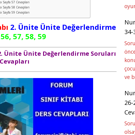
abı Sayfa 57 Cevapları
oyun
abı Sayfa 58 Cevapları
abı Sayfa 59 Cevapları
Nu
abı
2. Ünite Ünite Değerlendirme
34-
56, 57, 58, 59
Sor
önce
ı 2. Ünite Ünite Değerlendirme Soruları
konu
Cevapları
çocu
ve 
Nu
26-
Cev
Soru
olsa