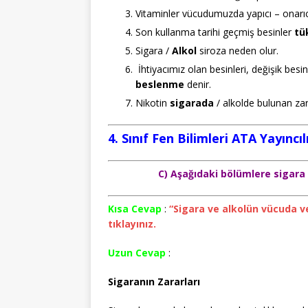
Vitaminler vücudumuzda yapıcı – onarıc
Son kullanma tarihi geçmiş besinler
tü
Sigara /
Alkol
siroza neden olur.
İhtiyacımız olan besinleri, değişik bes
beslenme
denir.
Nikotin
sigarada
/ alkolde bulunan zar
4. Sınıf Fen Bilimleri ATA Yayıncı
C) Aşağıdaki bölümlere sigara 
Kısa Cevap
:
“Sigara ve alkolün vücuda verd
tıklayınız.
Uzun Cevap
:
Sigaranın Zararları