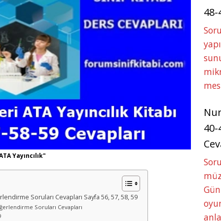
48-
Soru
yapı
sunu
mikr
mes
Nu
40-
Cev
 ATA Yayıncılık"
Sor
müze
Gün
erlendirme Soruları Cevapları Sayfa 56, 57, 58, 59
oyun
Değerlendirme Soruları Cevapları
anla
9