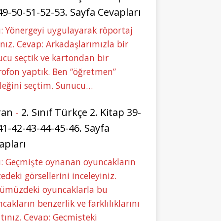
49-50-51-52-53. Sayfa Cevapları
: Yönergeyi uygulayarak röportaj
nız. Cevap: Arkadaşlarımızla bir
cu seçtik ve kartondan bir
ofon yaptık. Ben “öğretmen”
leğini seçtim. Sunucu…
ran
-
2. Sınıf Türkçe 2. Kitap 39-
41-42-43-44-45-46. Sayfa
apları
u: Geçmişte oynanan oyuncakların
deki görsellerini inceleyiniz.
ümüzdeki oyuncaklarla bu
cakların benzerlik ve farklılıklarını
tınız. Cevap: Geçmişteki