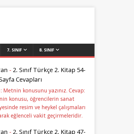
7. SINIF
8. SINIF
ran
-
2. Sınıf Türkçe 2. Kitap 54-
 Sayfa Cevapları
: Metnin konusunu yazınız. Cevap:
in konusu, öğrencilerin sanat
yesinde resim ve heykel çalışmaları
rak eğlenceli vakit geçirmeleridir.
ran
-
2. Sınıf Türkçe 2. Kitap 47-