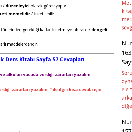
Met
ı /
düzenleyici
olarak görev yapar.
kita
ketilmemelidir
/ tüketilebilir.
mer
sevg
in türlerinden gerektiği kadar tüketmeye obezite /
dengeli
Nu
arlı maddelerdendir.
163
lık Ders Kitabı Sayfa 57 Cevapları
Say
Soru
ve alkolün vücuda verdiği zararları yazalım.
oyna
ele 
iği zararları yazalım. ” ile ilgili kısa cevabı için
arka
diğ
Nu
157