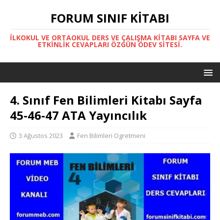
FORUM SINIF KITABI
İLKOKUL VE ORTAOKUL DERS VE ÇALIŞMA KITABI SAYFA VE
ETKINLIK CEVAPLARI ÖZGÜN ÖDEV SITESI.
4. Sınıf Fen Bilimleri Kitabı Sayfa
45-46-47 ATA Yayıncılık
3 Ağustos 2023
Fen Bilimleri Ogretmeni