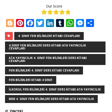
Our Score
Bl
Pi
F
T
Li
T
W
M
S
o
n
a
w
n
u
h
e
h
g
te
c
it
k
m
at
ss
ar
4. SINIF FEN BILIMLERI KITABI CEVAPLARI
g
r
e
te
e
bl
s
e
e
4.SINIF FEN BILIMLERI DERS KITABI ATA YAYINCILIK
CEVAPLARI
e
e
b
r
dI
r
A
n
ATA YAYINCILIK 4. SINIF FEN BILIMLERI DERS KITABI
r
st
o
n
p
g
CEVAPLARI
o
p
e
FEN BILIMLERI 4. SINIF DERS KITABI CEVAPLARI
k
r
FEN BILIMLERI KITABI 4 SINIF
ILKOKUL FEN BILIMLERI 4. SINIF DERS KITABI ATA YAYINCILIK
MEB 4. SINIF FEN BILIMLERI DERS KITABI ATA YAYINCILIK
ÖNCEKI