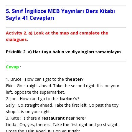
5. Sınıf İngilizce MEB Yayınları Ders Kitabı
Sayfa 41 Cevapları
Activity 2. a) Look at the map and complete the
dialogues.
Etkinlik 2. a) Haritaya bakın ve diyalogları tamamlayın.
Cevap
:
1. Bruce : How can I get to the
theater
?
Ekin : Go straight ahead. Take the second right. It is on your
left, opposite the supermarket.
2. Joe : How can I go to the
barber’s
?
Sally : Go straight ahead. Take the first left. Go past the toy
shop. It is on your right.
3. Kate : Is there a
restaurant
near here?
Linda : Oh, yes, there is. Take the first right and go straight.
Cross the Tulip Road. It is on your right.