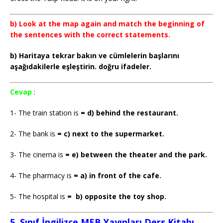
b) Look at the map again and match the beginning of
the sentences with the correct statements.
b) Haritaya tekrar bakın ve cümlelerin başlarını
aşağıdakilerle eşleştirin. doğru ifadeler.
Cevap
:
1- The train station is
= d) behind the restaurant.
2- The bank is
= c) next to the supermarket.
3- The cinema is
= e) between the theater and the park.
4- The pharmacy is
= a) in front of the cafe.
5- The hospital is
= b) opposite the toy shop.
5. Sınıf İngilizce MEB Yayınları Ders Kitabı