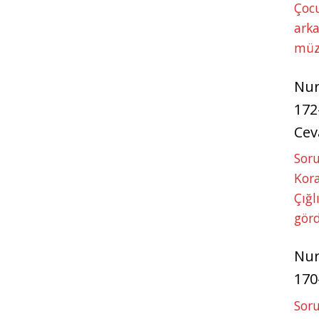
Çoc
arka
müz
Nu
172
Cev
Soru
Kora
Çığl
görd
Nu
170
Soru