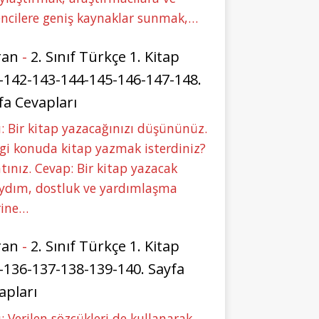
ncilere geniş kaynaklar sunmak,…
ran
-
2. Sınıf Türkçe 1. Kitap
-142-143-144-145-146-147-148.
fa Cevapları
: Bir kitap yazacağınızı düşününüz.
i konuda kitap yazmak isterdiniz?
tınız. Cevap: Bir kitap yazacak
aydım, dostluk ve yardımlaşma
rine…
ran
-
2. Sınıf Türkçe 1. Kitap
-136-137-138-139-140. Sayfa
apları
: Verilen sözcükleri de kullanarak