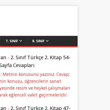
7. SINIF
8. SINIF
ran
-
2. Sınıf Türkçe 2. Kitap 54-
 Sayfa Cevapları
: Metnin konusunu yazınız. Cevap:
in konusu, öğrencilerin sanat
yesinde resim ve heykel çalışmaları
rak eğlenceli vakit geçirmeleridir.
ran
-
2. Sınıf Türkçe 2. Kitap 47-