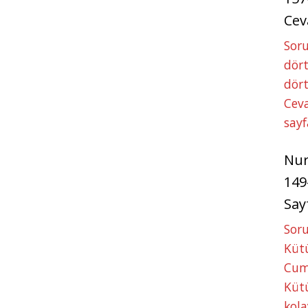
Cev
Soru
dört
dört
Ceva
sayf
Nu
149
Say
Soru
Kütü
Cum
Kütü
kola