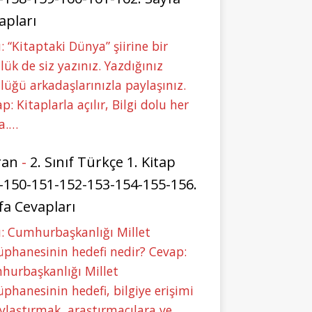
apları
: “Kitaptaki Dünya” şiirine bir
lük de siz yazınız. Yazdığınız
lüğü arkadaşlarınızla paylaşınız.
p: Kitaplarla açılır, Bilgi dolu her
a.…
ran
-
2. Sınıf Türkçe 1. Kitap
-150-151-152-153-154-155-156.
fa Cevapları
: Cumhurbaşkanlığı Millet
phanesinin hedefi nedir? Cevap:
hurbaşkanlığı Millet
phanesinin hedefi, bilgiye erişimi
ylaştırmak, araştırmacılara ve