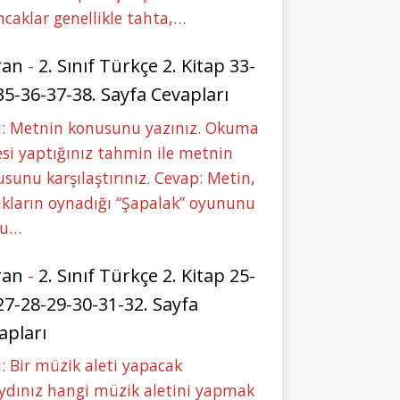
caklar genellikle tahta,…
ran
-
2. Sınıf Türkçe 2. Kitap 33-
35-36-37-38. Sayfa Cevapları
u: Metnin konusunu yazınız. Okuma
si yaptığınız tahmin ile metnin
sunu karşılaştırınız. Cevap: Metin,
kların oynadığı “Şapalak” oyununu
bu…
ran
-
2. Sınıf Türkçe 2. Kitap 25-
27-28-29-30-31-32. Sayfa
apları
: Bir müzik aleti yapacak
ydınız hangi müzik aletini yapmak