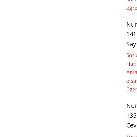
öğre
Nu
141
Say
Soru
Hang
Anla
ols
üze
Nu
135
Cev
Soru