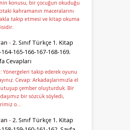
nin konusu, bir çocuğun okuduğu
ptaki kahramanın maceralarını
akla takip etmesi ve kitap okuma
isidir.
ran
-
2. Sınıf Türkçe 1. Kitap
-164-165-166-167-168-169.
fa Cevapları
: Yönergeleri takip ederek oyunu
yınız. Cevap: Arkadaşlarımızla el
tutuşup çember oluşturduk. Bir
daşımız bir sözcük söyledi,
erimiz o…
ran
-
2. Sınıf Türkçe 1. Kitap
-158-159-160-161-162. Sayfa