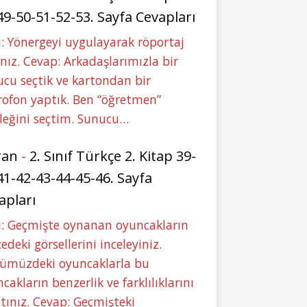
49-50-51-52-53. Sayfa Cevapları
: Yönergeyi uygulayarak röportaj
nız. Cevap: Arkadaşlarımızla bir
cu seçtik ve kartondan bir
ofon yaptık. Ben “öğretmen”
leğini seçtim. Sunucu…
ran
-
2. Sınıf Türkçe 2. Kitap 39-
41-42-43-44-45-46. Sayfa
apları
u: Geçmişte oynanan oyuncakların
deki görsellerini inceleyiniz.
ümüzdeki oyuncaklarla bu
cakların benzerlik ve farklılıklarını
tınız. Cevap: Geçmişteki