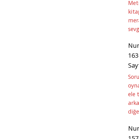
Met
kita
mer
sevg
Nu
163
Say
Soru
oyna
ele 
arka
diğ
Nu
157