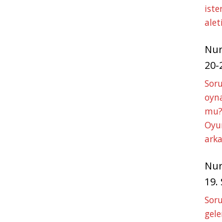
iste
alet
Nu
20-
Soru
oyna
mu?
Oyun
arka
Nu
19.
Soru
gele