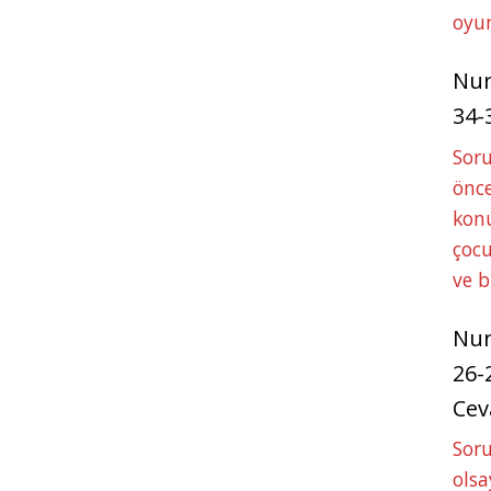
oyun
Nu
34-
Sor
önce
konu
çocu
ve 
Nu
26-
Cev
Soru
olsa