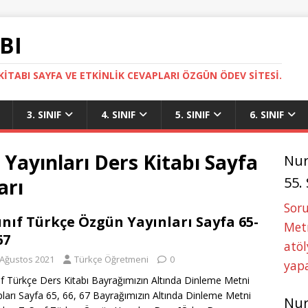
BI
ITABI SAYFA VE ETKINLIK CEVAPLARI ÖZGÜN ÖDEV SITESI.
3. SINIF
4. SINIF
5. SINIF
6. SINIF
 Yayınları Ders Kitabı Sayfa
Nu
55.
arı
Soru
Sınıf Türkçe Özgün Yayınları Sayfa 65-
Metn
67
atöl
 Ağustos 2021
Türkçe Öğretmeni
0
yapa
nıf Türkçe Ders Kitabı Bayrağımızın Altında Dinleme Metni
ları Sayfa 65, 66, 67 Bayrağımızın Altında Dinleme Metni
Nu