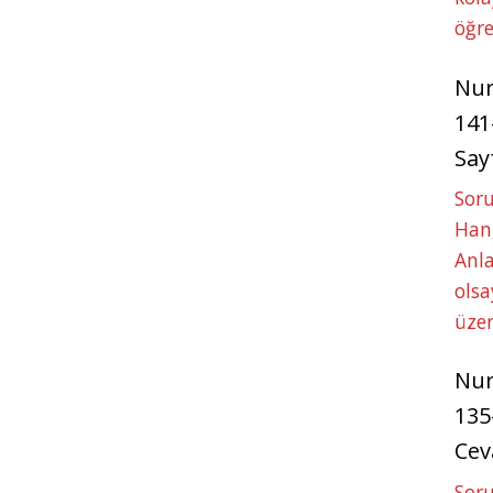
öğre
Nu
141
Say
Soru
Hang
Anla
ols
üze
Nu
135
Cev
Soru