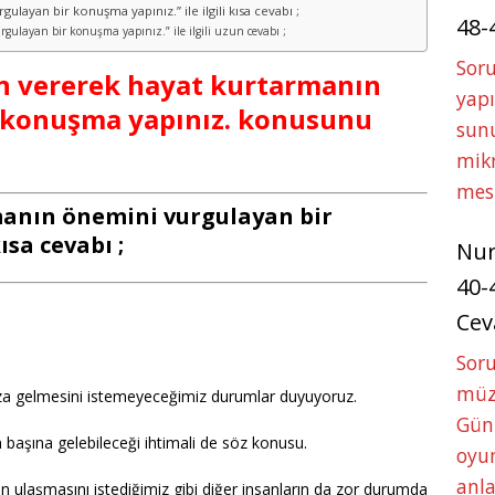
layan bir konuşma yapınız.” ile ilgili kısa cevabı ;
48-
ulayan bir konuşma yapınız.” ile ilgili uzun cevabı ;
Soru
Kan vererek hayat kurtarmanın
yapı
 konuşma yapınız. konusunu
sunu
mikr
mes
anın önemini vurgulayan bir
ısa cevabı ;
Nu
40-
Cev
Sor
müze
za gelmesini istemeyeceğimiz durumlar duyuyoruz.
Gün
 başına gelebileceği ihtimali de söz konusu.
oyun
anla
en ulaşmasını istediğimiz gibi diğer insanların da zor durumda