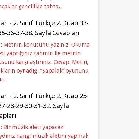
caklar genellikle tahta,…
ran
-
2. Sınıf Türkçe 2. Kitap 33-
35-36-37-38. Sayfa Cevapları
u: Metnin konusunu yazınız. Okuma
si yaptığınız tahmin ile metnin
sunu karşılaştırınız. Cevap: Metin,
kların oynadığı “Şapalak” oyununu
bu…
ran
-
2. Sınıf Türkçe 2. Kitap 25-
27-28-29-30-31-32. Sayfa
apları
: Bir müzik aleti yapacak
ydınız hangi müzik aletini yapmak