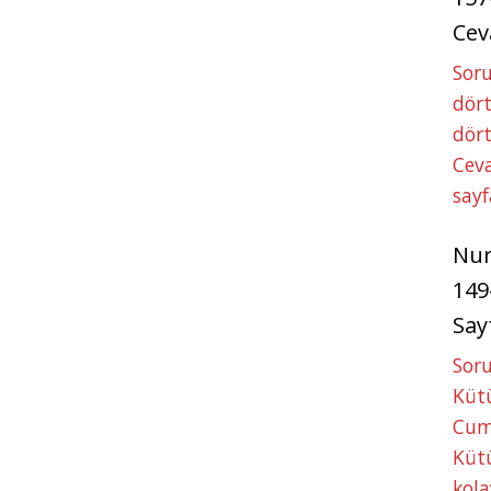
Cev
Soru
dört
dört
Ceva
sayf
Nu
149
Say
Soru
Kütü
Cum
Kütü
kola