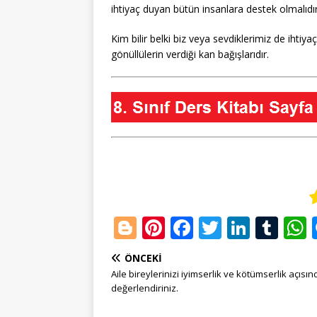
ihtiyaç duyan bütün insanlara destek olmalıdır
Kim bilir belki biz veya sevdiklerimiz de ih
gönüllülerin verdiği kan bağışlarıdır.
Bl
Pi
F
T
Li
T
o
n
a
w
n
u
ÖNCEKI
g
te
c
it
k
m
Aile bireylerinizi iyimserlik ve kötümserlik açısı
g
r
e
te
e
bl
değerlendiriniz.