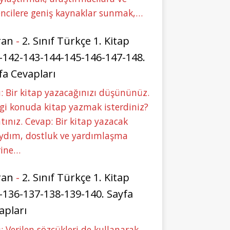
ncilere geniş kaynaklar sunmak,…
ran
-
2. Sınıf Türkçe 1. Kitap
-142-143-144-145-146-147-148.
fa Cevapları
: Bir kitap yazacağınızı düşününüz.
i konuda kitap yazmak isterdiniz?
tınız. Cevap: Bir kitap yazacak
aydım, dostluk ve yardımlaşma
rine…
ran
-
2. Sınıf Türkçe 1. Kitap
-136-137-138-139-140. Sayfa
apları
: Verilen sözcükleri de kullanarak