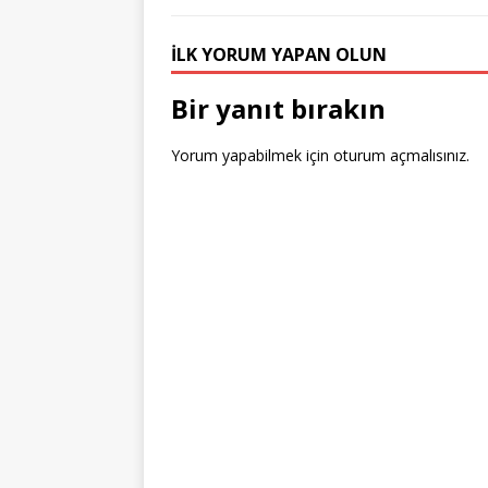
e
e
b
r
dI
r
r
st
o
n
İLK YORUM YAPAN OLUN
o
k
Bir yanıt bırakın
Yorum yapabilmek için
oturum açmalısınız
.