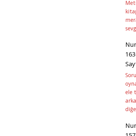
Met
kita
mer
sevg
Nu
163
Say
Soru
oyna
ele 
arka
diğ
Nu
157