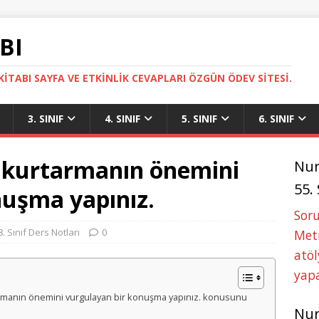
BI
ITABI SAYFA VE ETKINLIK CEVAPLARI ÖZGÜN ÖDEV SITESI.
3. SINIF
4. SINIF
5. SINIF
6. SINIF
 kurtarmanın önemini
Nu
55.
nuşma yapınız.
Soru
8. Sınıf Ders Notları
0
Metn
atöl
yapa
rtarmanın önemini vurgulayan bir konuşma yapınız. konusunu
Nu