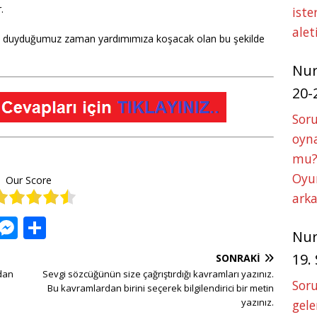
.
iste
alet
tiyaç duyduğumuz zaman yardımımıza koşacak olan bu şekilde
Nu
20-
Soru
oyna
mu?
Oyun
Our Score
arka
W
M
S
Nu
h
e
h
19.
SONRAKI
at
ss
ar
ndan
Sevgi sözcüğünün size çağrıştırdığı kavramları yazınız.
Soru
s
e
e
Bu kavramlardan birini seçerek bilgilendirici bir metin
yazınız.
gele