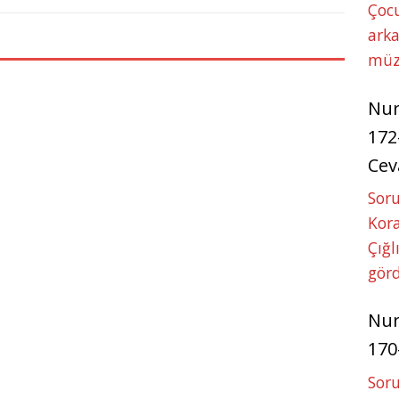
A
n
Çoc
p
g
arka
p
e
müz
r
Nu
172
Cev
Soru
Kora
Çığl
görd
Nu
170
Soru