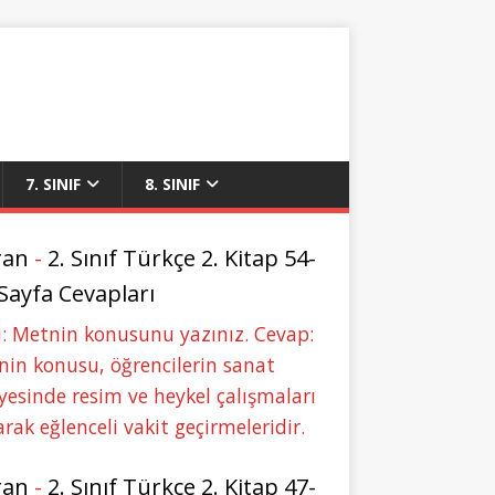
7. SINIF
8. SINIF
ran
-
2. Sınıf Türkçe 2. Kitap 54-
 Sayfa Cevapları
: Metnin konusunu yazınız. Cevap:
in konusu, öğrencilerin sanat
yesinde resim ve heykel çalışmaları
rak eğlenceli vakit geçirmeleridir.
ran
-
2. Sınıf Türkçe 2. Kitap 47-