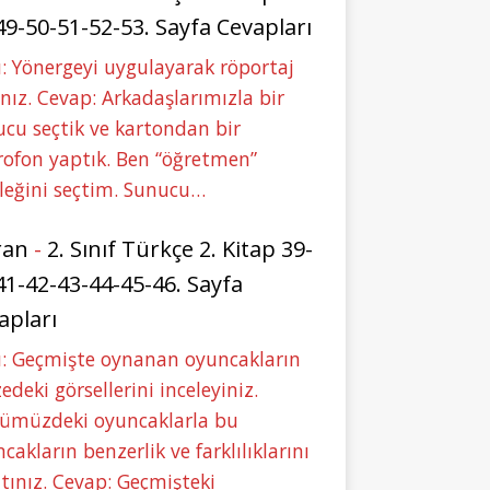
49-50-51-52-53. Sayfa Cevapları
: Yönergeyi uygulayarak röportaj
nız. Cevap: Arkadaşlarımızla bir
cu seçtik ve kartondan bir
ofon yaptık. Ben “öğretmen”
leğini seçtim. Sunucu…
ran
-
2. Sınıf Türkçe 2. Kitap 39-
41-42-43-44-45-46. Sayfa
apları
u: Geçmişte oynanan oyuncakların
deki görsellerini inceleyiniz.
ümüzdeki oyuncaklarla bu
cakların benzerlik ve farklılıklarını
tınız. Cevap: Geçmişteki