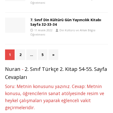
Öğretmeni
7. Sınıf Din Kültürü Gün Yayıncılık Kitabı
Sayfa 32-33-34
11 Aralık 2022
Din Kültürü ve Ahlak Bilgisi
Öğretmeni
1
2
…
5
»
Nuran
-
2. Sınıf Türkçe 2. Kitap 54-55. Sayfa
Cevapları
Soru: Metnin konusunu yazınız. Cevap: Metnin
konusu, öğrencilerin sanat atölyesinde resim ve
heykel çalışmaları yaparak eğlenceli vakit
geçirmeleridir.